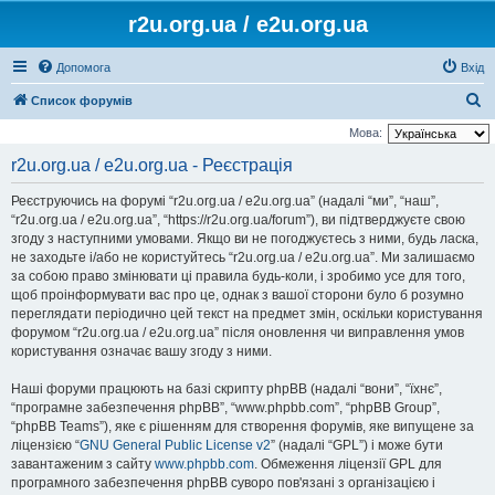
r2u.org.ua / e2u.org.ua
Допомога
Вхід
П
Список форумів
о
Мова:
ш
r2u.org.ua / e2u.org.ua - Реєстрація
у
Реєструючись на форумі “r2u.org.ua / e2u.org.ua” (надалі “ми”, “наш”,
к
“r2u.org.ua / e2u.org.ua”, “https://r2u.org.ua/forum”), ви підтверджуєте свою
згоду з наступними умовами. Якщо ви не погоджуєтесь з ними, будь ласка,
не заходьте і/або не користуйтесь “r2u.org.ua / e2u.org.ua”. Ми залишаємо
за собою право змінювати ці правила будь-коли, і зробимо усе для того,
щоб проінформувати вас про це, однак з вашої сторони було б розумно
переглядати періодично цей текст на предмет змін, оскільки користування
форумом “r2u.org.ua / e2u.org.ua” після оновлення чи виправлення умов
користування означає вашу згоду з ними.
Наші форуми працюють на базі скрипту phpBB (надалі “вони”, “їхнє”,
“програмне забезпечення phpBB”, “www.phpbb.com”, “phpBB Group”,
“phpBB Teams”), яке є рішенням для створення форумів, яке випущене за
ліцензією “
GNU General Public License v2
” (надалі “GPL”) і може бути
завантаженим з сайту
www.phpbb.com
. Обмеження ліцензії GPL для
програмного забезпечення phpBB суворо пов'язані з організацією і