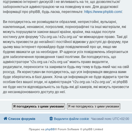
підтримкою інтернет-дискусій і не впливають на те, що дозволяється/
забороняється адміністрацією чи на поведінку в них. Для додаткової
інформації про phpBB, будь ласка, перегляньте:
https://www.phpbb.com/
.
Ви погоджуєтесь не розміщувати образливі, непристойні, вульгарні,
наклепницькі, ненависні, погрозливі, порнографічні та інші матеріали, які
можуть порушувати закони вашої країни, країни, яка надає послуги
хостингу для форуму “r2u.org.ua / e2u.org.ua” чи міжнародне право. Такі дії
можуть призвести до негайної і постійної відмови у доступі до форуму, при
цьому ваш інтернет-провайдер буде повідомлений про це, якщо ми
будемо вважати це за необхідне. IP-адреси усіх повідомлень зберігаються
для забезпечення проведення такої політики. Ви погоджуєтесь, що
адміністратори “r2u.org.ua / e2u.org.ua” мають право видаляти,
редагувати, переносити та закривати будь-яку тему в будь-який час на свій
розсуд . Як користувач ви погоджуєтесь, що уся інформація введена вами
буде зберігатись в базі даних. Хоча ця інформація не буде відкрита третім
особам без вашої згоди, ні адміністрація “r2u.org.ua / e2u.org.ua”, ні phpBB
не буде нести відповідальність за будь-які дії хакерів, які можуть призвести
до несанкціонованого доступу до неї.
Список форумів
Видалити файли cookie
Часовий пояс
UTC+02:00
Працює на
phpBB
® Forum Software © phpBB Limited