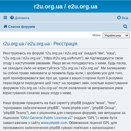
r2u.org.ua / e2u.org.ua
Допомога
Вхід
П
Список форумів
о
Мова:
ш
r2u.org.ua / e2u.org.ua - Реєстрація
у
Реєструючись на форумі “r2u.org.ua / e2u.org.ua” (надалі “ми”, “наш”,
к
“r2u.org.ua / e2u.org.ua”, “https://r2u.org.ua/forum”), ви підтверджуєте свою
згоду з наступними умовами. Якщо ви не погоджуєтесь з ними, будь ласка,
не заходьте і/або не користуйтесь “r2u.org.ua / e2u.org.ua”. Ми залишаємо
за собою право змінювати ці правила будь-коли, і зробимо усе для того,
щоб проінформувати вас про це, однак з вашої сторони було б розумно
переглядати періодично цей текст на предмет змін, оскільки користування
форумом “r2u.org.ua / e2u.org.ua” після оновлення чи виправлення умов
користування означає вашу згоду з ними.
Наші форуми працюють на базі скрипту phpBB (надалі “вони”, “їхнє”,
“програмне забезпечення phpBB”, “www.phpbb.com”, “phpBB Group”,
“phpBB Teams”), яке є рішенням для створення форумів, яке випущене за
ліцензією “
GNU General Public License v2
” (надалі “GPL”) і може бути
завантаженим з сайту
www.phpbb.com
. Обмеження ліцензії GPL для
програмного забезпечення phpBB суворо пов'язані з організацією і