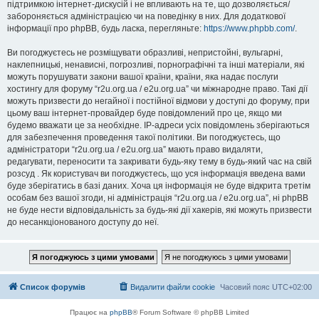
підтримкою інтернет-дискусій і не впливають на те, що дозволяється/
забороняється адміністрацією чи на поведінку в них. Для додаткової
інформації про phpBB, будь ласка, перегляньте:
https://www.phpbb.com/
.
Ви погоджуєтесь не розміщувати образливі, непристойні, вульгарні,
наклепницькі, ненависні, погрозливі, порнографічні та інші матеріали, які
можуть порушувати закони вашої країни, країни, яка надає послуги
хостингу для форуму “r2u.org.ua / e2u.org.ua” чи міжнародне право. Такі дії
можуть призвести до негайної і постійної відмови у доступі до форуму, при
цьому ваш інтернет-провайдер буде повідомлений про це, якщо ми
будемо вважати це за необхідне. IP-адреси усіх повідомлень зберігаються
для забезпечення проведення такої політики. Ви погоджуєтесь, що
адміністратори “r2u.org.ua / e2u.org.ua” мають право видаляти,
редагувати, переносити та закривати будь-яку тему в будь-який час на свій
розсуд . Як користувач ви погоджуєтесь, що уся інформація введена вами
буде зберігатись в базі даних. Хоча ця інформація не буде відкрита третім
особам без вашої згоди, ні адміністрація “r2u.org.ua / e2u.org.ua”, ні phpBB
не буде нести відповідальність за будь-які дії хакерів, які можуть призвести
до несанкціонованого доступу до неї.
Список форумів
Видалити файли cookie
Часовий пояс
UTC+02:00
Працює на
phpBB
® Forum Software © phpBB Limited