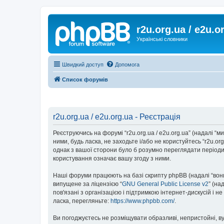
r2u.org.ua / e2u.o
Українські словники
Швидкий доступ
Допомога
Список форумів
r2u.org.ua / e2u.org.ua - Реєстрація
Реєструючись на форумі “r2u.org.ua / e2u.org.ua” (надалі “ми”
ними, будь ласка, не заходьте і/або не користуйтесь “r2u.o
однак з вашої сторони було б розумно переглядати періодич
користування означає вашу згоду з ними.
Наші форуми працюють на базі скрипту phpBB (надалі “вони”
випущене за ліцензією “
GNU General Public License v2
” (на
пов'язані з організацією і підтримкою інтернет-дискусій і 
ласка, перегляньте:
https://www.phpbb.com/
.
Ви погоджуєтесь не розміщувати образливі, непристойні, вул