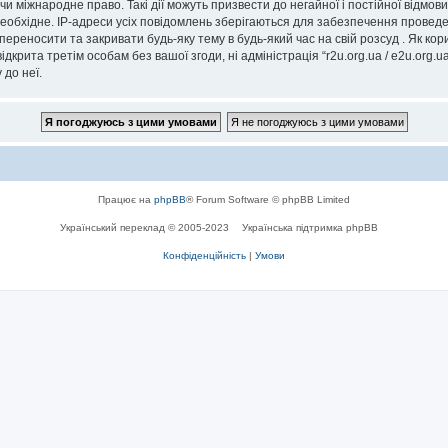
” чи міжнародне право. Такі дії можуть призвести до негайної і постійної відм
еобхідне. IP-адреси усіх повідомлень зберігаються для забезпечення проведе
, переносити та закривати будь-яку тему в будь-який час на свій розсуд . Як к
дкрита третім особам без вашої згоди, ні адміністрація “r2u.org.ua / e2u.org.ua
 до неї.
Працює на
phpBB
® Forum Software © phpBB Limited
Український переклад © 2005-2023
Українська підтримка phpBB
Конфіденційність
|
Умови