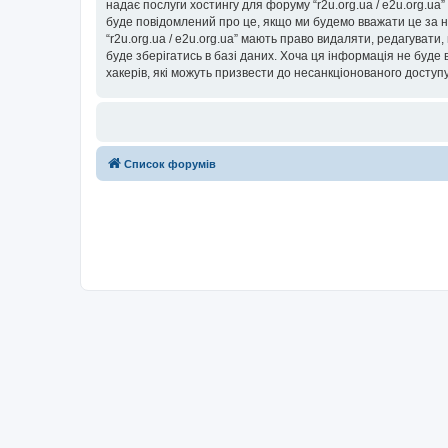
надає послуги хостингу для форуму “r2u.org.ua / e2u.org.ua
буде повідомлений про це, якщо ми будемо вважати це за н
“r2u.org.ua / e2u.org.ua” мають право видаляти, редагувати
буде зберігатись в базі даних. Хоча ця інформація не буде ві
хакерів, які можуть призвести до несанкціонованого доступу
Список форумів