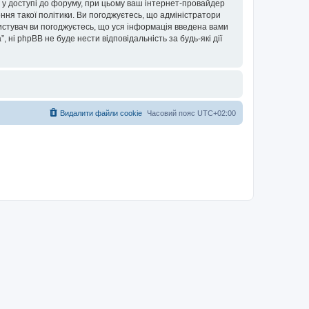
ови у доступі до форуму, при цьому ваш інтернет-провайдер
ння такої політики. Ви погоджуєтесь, що адміністратори
ористувач ви погоджуєтесь, що уся інформація введена вами
”, ні phpBB не буде нести відповідальність за будь-які дії
Видалити файли cookie
Часовий пояс
UTC+02:00