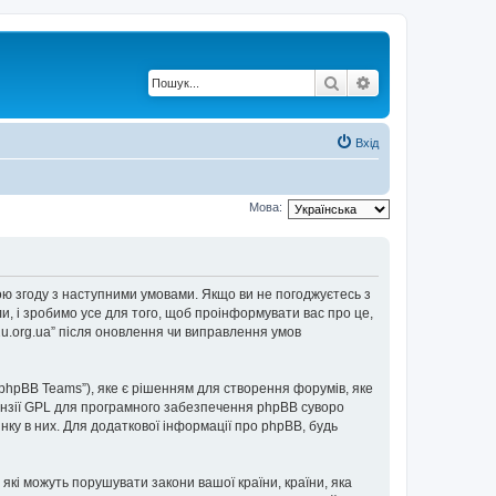
Пошук
Розширений по
Вхід
Мова:
е свою згоду з наступними умовами. Якщо ви не погоджуєтесь з
ли, і зробимо усе для того, щоб проінформувати вас про це,
2u.org.ua” після оновлення чи виправлення умов
“phpBB Teams”), яке є рішенням для створення форумів, яке
нзії GPL для програмного забезпечення phpBB суворо
інку в них. Для додаткової інформації про phpBB, будь
 які можуть порушувати закони вашої країни, країни, яка