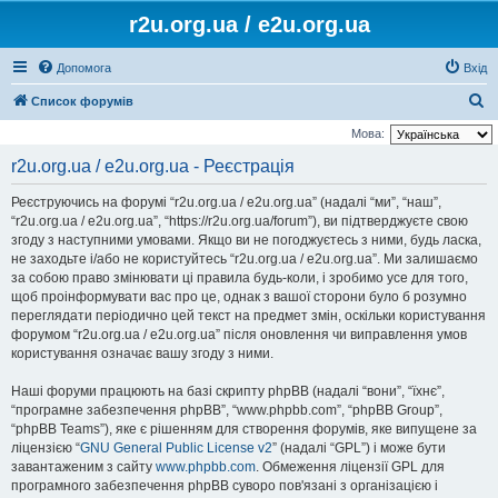
r2u.org.ua / e2u.org.ua
Допомога
Вхід
П
Список форумів
о
Мова:
ш
r2u.org.ua / e2u.org.ua - Реєстрація
у
Реєструючись на форумі “r2u.org.ua / e2u.org.ua” (надалі “ми”, “наш”,
к
“r2u.org.ua / e2u.org.ua”, “https://r2u.org.ua/forum”), ви підтверджуєте свою
згоду з наступними умовами. Якщо ви не погоджуєтесь з ними, будь ласка,
не заходьте і/або не користуйтесь “r2u.org.ua / e2u.org.ua”. Ми залишаємо
за собою право змінювати ці правила будь-коли, і зробимо усе для того,
щоб проінформувати вас про це, однак з вашої сторони було б розумно
переглядати періодично цей текст на предмет змін, оскільки користування
форумом “r2u.org.ua / e2u.org.ua” після оновлення чи виправлення умов
користування означає вашу згоду з ними.
Наші форуми працюють на базі скрипту phpBB (надалі “вони”, “їхнє”,
“програмне забезпечення phpBB”, “www.phpbb.com”, “phpBB Group”,
“phpBB Teams”), яке є рішенням для створення форумів, яке випущене за
ліцензією “
GNU General Public License v2
” (надалі “GPL”) і може бути
завантаженим з сайту
www.phpbb.com
. Обмеження ліцензії GPL для
програмного забезпечення phpBB суворо пов'язані з організацією і