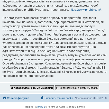
підтримкою інтернет-дискусій і не впливають на те, що дозволяється/
забороняється адміністрацією чи на поведінку в них. Для додаткової
інформації про phpBB, будь ласка, перегляньте:
https://www.phpbb.com/
.
Ви погоджуєтесь не розміщувати образливі, непристойні, вульгарні,
наклепницькі, ненависні, погрозливі, порнографічні та інші матеріали, які
можуть порушувати закони вашої країни, країни, яка надає послуги
хостингу для форуму “r2u.org.ua / e2u.org.ua” чи міжнародне право. Такі дії
можуть призвести до негайної і постійної відмови у доступі до форуму, при
цьому ваш інтернет-провайдер буде повідомлений про це, якщо ми
будемо вважати це за необхідне. IP-адреси усіх повідомлень зберігаються
для забезпечення проведення такої політики. Ви погоджуєтесь, що
адміністратори “r2u.org.ua / e2u.org.ua” мають право видаляти,
редагувати, переносити та закривати будь-яку тему в будь-який час на свій
розсуд . Як користувач ви погоджуєтесь, що уся інформація введена вами
буде зберігатись в базі даних. Хоча ця інформація не буде відкрита третім
особам без вашої згоди, ні адміністрація “r2u.org.ua / e2u.org.ua”, ні phpBB
не буде нести відповідальність за будь-які дії хакерів, які можуть призвести
до несанкціонованого доступу до неї.
Список форумів
Видалити файли cookie
Часовий пояс
UTC+02:00
Працює на
phpBB
® Forum Software © phpBB Limited