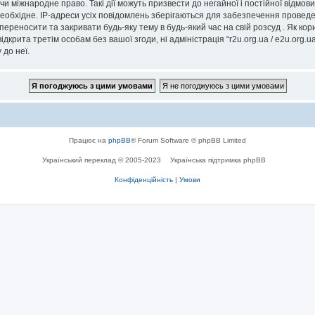
” чи міжнародне право. Такі дії можуть призвести до негайної і постійної відм
еобхідне. IP-адреси усіх повідомлень зберігаються для забезпечення проведе
, переносити та закривати будь-яку тему в будь-який час на свій розсуд . Як к
дкрита третім особам без вашої згоди, ні адміністрація “r2u.org.ua / e2u.org.ua
 до неї.
Працює на
phpBB
® Forum Software © phpBB Limited
Український переклад © 2005-2023
Українська підтримка phpBB
Конфіденційність
|
Умови