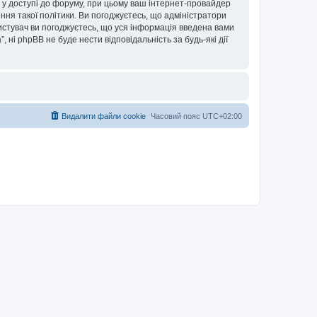
ови у доступі до форуму, при цьому ваш інтернет-провайдер
ння такої політики. Ви погоджуєтесь, що адміністратори
ористувач ви погоджуєтесь, що уся інформація введена вами
”, ні phpBB не буде нести відповідальність за будь-які дії
Видалити файли cookie
Часовий пояс
UTC+02:00