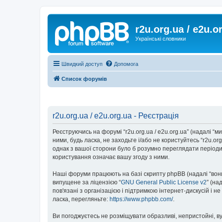
r2u.org.ua / e2u.o
Українські словники
Швидкий доступ
Допомога
Список форумів
r2u.org.ua / e2u.org.ua - Реєстрація
Реєструючись на форумі “r2u.org.ua / e2u.org.ua” (надалі “ми”
ними, будь ласка, не заходьте і/або не користуйтесь “r2u.o
однак з вашої сторони було б розумно переглядати періодич
користування означає вашу згоду з ними.
Наші форуми працюють на базі скрипту phpBB (надалі “вони”
випущене за ліцензією “
GNU General Public License v2
” (на
пов'язані з організацією і підтримкою інтернет-дискусій і 
ласка, перегляньте:
https://www.phpbb.com/
.
Ви погоджуєтесь не розміщувати образливі, непристойні, вул