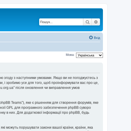
Пошук
Розширений по
Вхід
Мова:
е свою згоду з наступними умовами. Якщо ви не погоджуєтесь з
ли, і зробимо усе для того, щоб проінформувати вас про це,
2u.org.ua” після оновлення чи виправлення умов
“phpBB Teams”), яке є рішенням для створення форумів, яке
нзії GPL для програмного забезпечення phpBB суворо
інку в них. Для додаткової інформації про phpBB, будь
 які можуть порушувати закони вашої країни, країни, яка