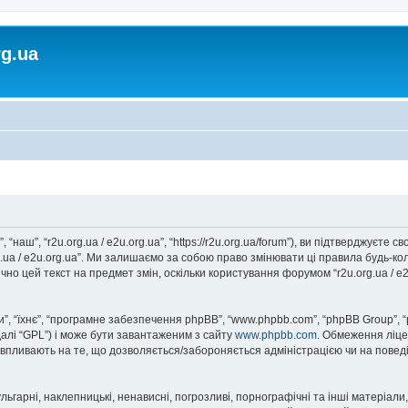
rg.ua
, “наш”, “r2u.org.ua / e2u.org.ua”, “https://r2u.org.ua/forum”), ви підтверджуєт
rg.ua / e2u.org.ua”. Ми залишаємо за собою право змінювати ці правила будь-ко
но цей текст на предмет змін, оскільки користування форумом “r2u.org.ua / e
, “їхнє”, “програмне забезпечення phpBB”, “www.phpbb.com”, “phpBB Group”, 
далі “GPL”) і може бути завантаженим з сайту
www.phpbb.com
. Обмеження ліце
не впливають на те, що дозволяється/забороняється адміністрацією чи на повед
ьгарні, наклепницькі, ненависні, погрозливі, порнографічні та інші матеріали,