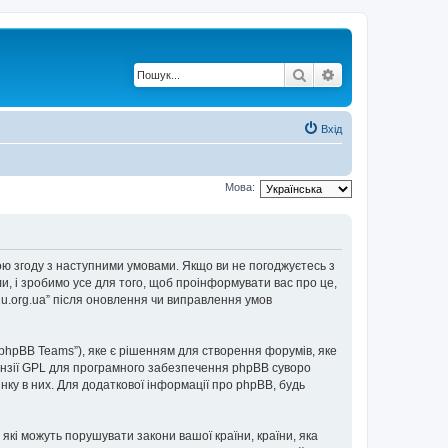
Пошук
Розширений по
Вхід
Мова:
е свою згоду з наступними умовами. Якщо ви не погоджуєтесь з
ли, і зробимо усе для того, щоб проінформувати вас про це,
2u.org.ua” після оновлення чи виправлення умов
“phpBB Teams”), яке є рішенням для створення форумів, яке
нзії GPL для програмного забезпечення phpBB суворо
інку в них. Для додаткової інформації про phpBB, будь
 які можуть порушувати закони вашої країни, країни, яка