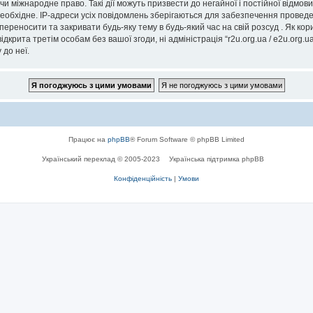
” чи міжнародне право. Такі дії можуть призвести до негайної і постійної відм
еобхідне. IP-адреси усіх повідомлень зберігаються для забезпечення проведе
, переносити та закривати будь-яку тему в будь-який час на свій розсуд . Як к
дкрита третім особам без вашої згоди, ні адміністрація “r2u.org.ua / e2u.org.ua
 до неї.
Працює на
phpBB
® Forum Software © phpBB Limited
Український переклад © 2005-2023
Українська підтримка phpBB
Конфіденційність
|
Умови