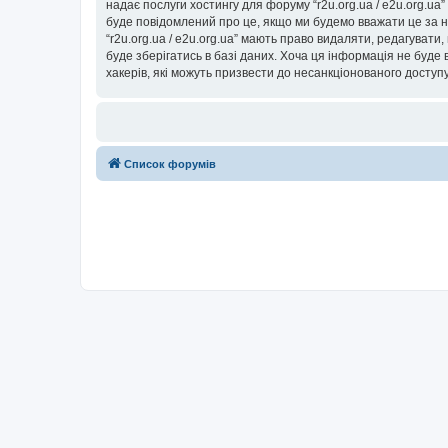
надає послуги хостингу для форуму “r2u.org.ua / e2u.org.ua
буде повідомлений про це, якщо ми будемо вважати це за н
“r2u.org.ua / e2u.org.ua” мають право видаляти, редагувати
буде зберігатись в базі даних. Хоча ця інформація не буде ві
хакерів, які можуть призвести до несанкціонованого доступу
Список форумів