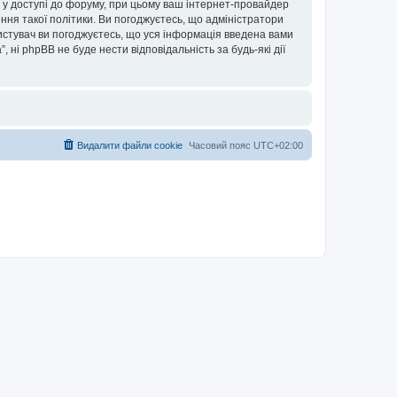
ови у доступі до форуму, при цьому ваш інтернет-провайдер
ння такої політики. Ви погоджуєтесь, що адміністратори
ористувач ви погоджуєтесь, що уся інформація введена вами
”, ні phpBB не буде нести відповідальність за будь-які дії
Видалити файли cookie
Часовий пояс
UTC+02:00