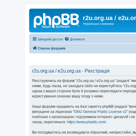
r2u.org.ua / e2u.o
Українські словники
Швидкий доступ
Допомога
Список форумів
r2u.org.ua / e2u.org.ua - Реєстрація
Реєструючись на форумі “r2u.org.ua / e2u.org.ua” (надалі “ми”
ними, будь ласка, не заходьте і/або не користуйтесь “r2u.o
однак з вашої сторони було б розумно переглядати періодич
користування означає вашу згоду з ними.
Наші форуми працюють на базі скрипту phpBB (надалі “вони”
випущене за ліцензією “
GNU General Public License v2
” (на
пов'язані з організацією і підтримкою інтернет-дискусій і 
ласка, перегляньте:
https://www.phpbb.com/
.
Ви погоджуєтесь не розміщувати образливі, непристойні, вул