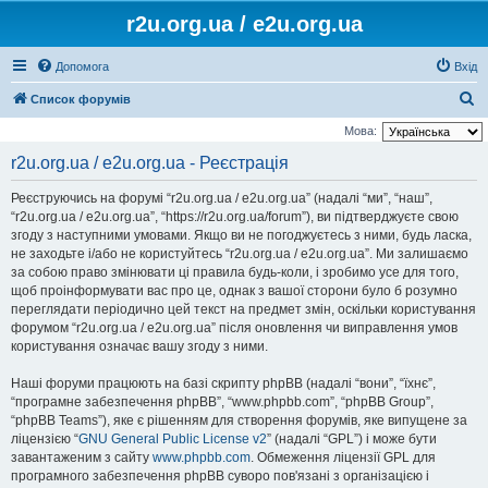
r2u.org.ua / e2u.org.ua
Допомога
Вхід
П
Список форумів
о
Мова:
ш
r2u.org.ua / e2u.org.ua - Реєстрація
у
Реєструючись на форумі “r2u.org.ua / e2u.org.ua” (надалі “ми”, “наш”,
к
“r2u.org.ua / e2u.org.ua”, “https://r2u.org.ua/forum”), ви підтверджуєте свою
згоду з наступними умовами. Якщо ви не погоджуєтесь з ними, будь ласка,
не заходьте і/або не користуйтесь “r2u.org.ua / e2u.org.ua”. Ми залишаємо
за собою право змінювати ці правила будь-коли, і зробимо усе для того,
щоб проінформувати вас про це, однак з вашої сторони було б розумно
переглядати періодично цей текст на предмет змін, оскільки користування
форумом “r2u.org.ua / e2u.org.ua” після оновлення чи виправлення умов
користування означає вашу згоду з ними.
Наші форуми працюють на базі скрипту phpBB (надалі “вони”, “їхнє”,
“програмне забезпечення phpBB”, “www.phpbb.com”, “phpBB Group”,
“phpBB Teams”), яке є рішенням для створення форумів, яке випущене за
ліцензією “
GNU General Public License v2
” (надалі “GPL”) і може бути
завантаженим з сайту
www.phpbb.com
. Обмеження ліцензії GPL для
програмного забезпечення phpBB суворо пов'язані з організацією і