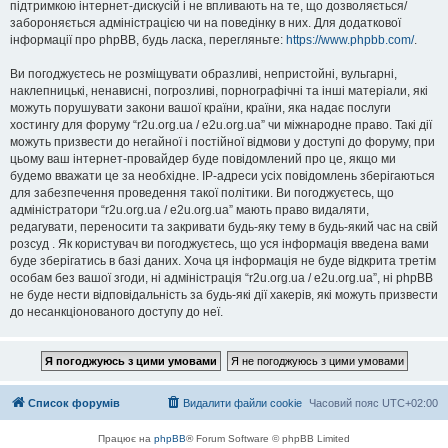
підтримкою інтернет-дискусій і не впливають на те, що дозволяється/
забороняється адміністрацією чи на поведінку в них. Для додаткової
інформації про phpBB, будь ласка, перегляньте:
https://www.phpbb.com/
.
Ви погоджуєтесь не розміщувати образливі, непристойні, вульгарні,
наклепницькі, ненависні, погрозливі, порнографічні та інші матеріали, які
можуть порушувати закони вашої країни, країни, яка надає послуги
хостингу для форуму “r2u.org.ua / e2u.org.ua” чи міжнародне право. Такі дії
можуть призвести до негайної і постійної відмови у доступі до форуму, при
цьому ваш інтернет-провайдер буде повідомлений про це, якщо ми
будемо вважати це за необхідне. IP-адреси усіх повідомлень зберігаються
для забезпечення проведення такої політики. Ви погоджуєтесь, що
адміністратори “r2u.org.ua / e2u.org.ua” мають право видаляти,
редагувати, переносити та закривати будь-яку тему в будь-який час на свій
розсуд . Як користувач ви погоджуєтесь, що уся інформація введена вами
буде зберігатись в базі даних. Хоча ця інформація не буде відкрита третім
особам без вашої згоди, ні адміністрація “r2u.org.ua / e2u.org.ua”, ні phpBB
не буде нести відповідальність за будь-які дії хакерів, які можуть призвести
до несанкціонованого доступу до неї.
Список форумів
Видалити файли cookie
Часовий пояс
UTC+02:00
Працює на
phpBB
® Forum Software © phpBB Limited