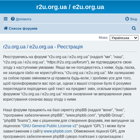
r2u.org.ua / e2u.org.ua
Допомога
Вхід
П
Список форумів
о
Мова:
ш
r2u.org.ua / e2u.org.ua - Реєстрація
у
Реєструючись на форумі “r2u.org.ua / e2u.org.ua” (надалі “ми”, “наш”,
к
“r2u.org.ua / e2u.org.ua”, “https://r2u.org.ua/forum”), ви підтверджуєте свою
згоду з наступними умовами. Якщо ви не погоджуєтесь з ними, будь ласка,
не заходьте і/або не користуйтесь “r2u.org.ua / e2u.org.ua”. Ми залишаємо
за собою право змінювати ці правила будь-коли, і зробимо усе для того,
щоб проінформувати вас про це, однак з вашої сторони було б розумно
переглядати періодично цей текст на предмет змін, оскільки користування
форумом “r2u.org.ua / e2u.org.ua” після оновлення чи виправлення умов
користування означає вашу згоду з ними.
Наші форуми працюють на базі скрипту phpBB (надалі “вони”, “їхнє”,
“програмне забезпечення phpBB”, “www.phpbb.com”, “phpBB Group”,
“phpBB Teams”), яке є рішенням для створення форумів, яке випущене за
ліцензією “
GNU General Public License v2
” (надалі “GPL”) і може бути
завантаженим з сайту
www.phpbb.com
. Обмеження ліцензії GPL для
програмного забезпечення phpBB суворо пов'язані з організацією і