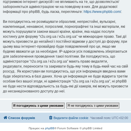
підтримкою інтернет-дискусій і не впливають на те, що дозволяється/
забороняється адміністрацією чи на поведінку в них. Для додаткової
інформації про phpBB, будь ласка, перегляньте:
https://www.phpbb.com/
.
Ви погоджуєтесь не розміщувати образливі, непристойні, вульгарні,
наклепницькі, ненависні, погрозливі, порнографічні та інші матеріали, які
можуть порушувати закони вашої країни, країни, яка надає послуги
хостингу для форуму “r2u.org.ua / e2u.org.ua” чи міжнародне право. Такі дії
можуть призвести до негайної і постійної відмови у доступі до форуму, при
цьому ваш інтернет-провайдер буде повідомлений про це, якщо ми
будемо вважати це за необхідне. IP-адреси усіх повідомлень зберігаються
для забезпечення проведення такої політики. Ви погоджуєтесь, що
адміністратори “r2u.org.ua / e2u.org.ua” мають право видаляти,
редагувати, переносити та закривати будь-яку тему в будь-який час на свій
розсуд . Як користувач ви погоджуєтесь, що уся інформація введена вами
буде зберігатись в базі даних. Хоча ця інформація не буде відкрита третім
особам без вашої згоди, ні адміністрація “r2u.org.ua / e2u.org.ua”, ні phpBB
не буде нести відповідальність за будь-які дії хакерів, які можуть призвести
до несанкціонованого доступу до неї.
Список форумів
Видалити файли cookie
Часовий пояс
UTC+02:00
Працює на
phpBB
® Forum Software © phpBB Limited