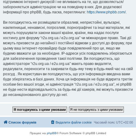
підтримкою інтернет-дискусій і не впливають на те, що дозволяється/
забороняється адміністрацією чи на поведінку в них. Для додаткової
інформації про phpBB, будь ласка, перегляньте:
https://www.phpbb.com/
.
Ви погоджуєтесь не розміщувати образливі, непристойні, вульгарні,
наклепницькі, ненависні, погрозливі, порнографічні та інші матеріали, які
можуть порушувати закони вашої країни, країни, яка надає послуги
хостингу для форуму “r2u.org.ua / e2u.org.ua” чи міжнародне право. Такі дії
можуть призвести до негайної і постійної відмови у доступі до форуму, при
цьому ваш інтернет-провайдер буде повідомлений про це, якщо ми
будемо вважати це за необхідне. IP-адреси усіх повідомлень зберігаються
для забезпечення проведення такої політики. Ви погоджуєтесь, що
адміністратори “r2u.org.ua / e2u.org.ua” мають право видаляти,
редагувати, переносити та закривати будь-яку тему в будь-який час на свій
розсуд . Як користувач ви погоджуєтесь, що уся інформація введена вами
буде зберігатись в базі даних. Хоча ця інформація не буде відкрита третім
особам без вашої згоди, ні адміністрація “r2u.org.ua / e2u.org.ua”, ні phpBB
не буде нести відповідальність за будь-які дії хакерів, які можуть призвести
до несанкціонованого доступу до неї.
Список форумів
Видалити файли cookie
Часовий пояс
UTC+02:00
Працює на
phpBB
® Forum Software © phpBB Limited