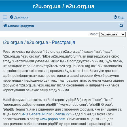
r2u.org.ua / e2u.org.ua
Допомога
Вхід
П
Список форумів
о
Мова:
ш
r2u.org.ua / e2u.org.ua - Реєстрація
у
Реєструючись на форумі “r2u.org.ua / e2u.org.ua” (надалі “ми”, “наш”,
к
“r2u.org.ua / e2u.org.ua”, “https://r2u.org.ua/forum”), ви підтверджуєте свою
згоду з наступними умовами. Якщо ви не погоджуєтесь з ними, будь ласка,
не заходьте і/або не користуйтесь “r2u.org.ua / e2u.org.ua”. Ми залишаємо
за собою право змінювати ці правила будь-коли, і зробимо усе для того,
щоб проінформувати вас про це, однак з вашої сторони було б розумно
переглядати періодично цей текст на предмет змін, оскільки користування
форумом “r2u.org.ua / e2u.org.ua” після оновлення чи виправлення умов
користування означає вашу згоду з ними.
Наші форуми працюють на базі скрипту phpBB (надалі “вони”, “їхнє”,
“програмне забезпечення phpBB”, “www.phpbb.com”, “phpBB Group”,
“phpBB Teams”), яке є рішенням для створення форумів, яке випущене за
ліцензією “
GNU General Public License v2
” (надалі “GPL”) і може бути
завантаженим з сайту
www.phpbb.com
. Обмеження ліцензії GPL для
програмного забезпечення phpBB суворо пов'язані з організацією і