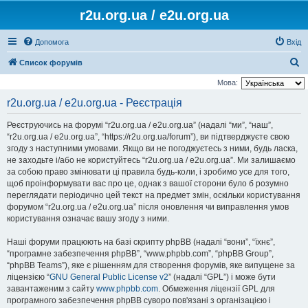
r2u.org.ua / e2u.org.ua
Допомога
Вхід
П
Список форумів
о
Мова:
ш
r2u.org.ua / e2u.org.ua - Реєстрація
у
Реєструючись на форумі “r2u.org.ua / e2u.org.ua” (надалі “ми”, “наш”,
к
“r2u.org.ua / e2u.org.ua”, “https://r2u.org.ua/forum”), ви підтверджуєте свою
згоду з наступними умовами. Якщо ви не погоджуєтесь з ними, будь ласка,
не заходьте і/або не користуйтесь “r2u.org.ua / e2u.org.ua”. Ми залишаємо
за собою право змінювати ці правила будь-коли, і зробимо усе для того,
щоб проінформувати вас про це, однак з вашої сторони було б розумно
переглядати періодично цей текст на предмет змін, оскільки користування
форумом “r2u.org.ua / e2u.org.ua” після оновлення чи виправлення умов
користування означає вашу згоду з ними.
Наші форуми працюють на базі скрипту phpBB (надалі “вони”, “їхнє”,
“програмне забезпечення phpBB”, “www.phpbb.com”, “phpBB Group”,
“phpBB Teams”), яке є рішенням для створення форумів, яке випущене за
ліцензією “
GNU General Public License v2
” (надалі “GPL”) і може бути
завантаженим з сайту
www.phpbb.com
. Обмеження ліцензії GPL для
програмного забезпечення phpBB суворо пов'язані з організацією і