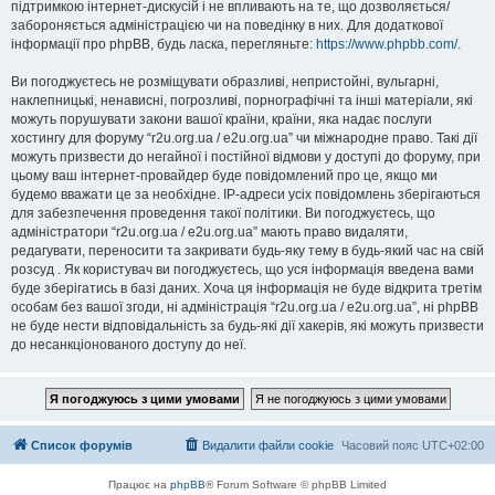
підтримкою інтернет-дискусій і не впливають на те, що дозволяється/
забороняється адміністрацією чи на поведінку в них. Для додаткової
інформації про phpBB, будь ласка, перегляньте:
https://www.phpbb.com/
.
Ви погоджуєтесь не розміщувати образливі, непристойні, вульгарні,
наклепницькі, ненависні, погрозливі, порнографічні та інші матеріали, які
можуть порушувати закони вашої країни, країни, яка надає послуги
хостингу для форуму “r2u.org.ua / e2u.org.ua” чи міжнародне право. Такі дії
можуть призвести до негайної і постійної відмови у доступі до форуму, при
цьому ваш інтернет-провайдер буде повідомлений про це, якщо ми
будемо вважати це за необхідне. IP-адреси усіх повідомлень зберігаються
для забезпечення проведення такої політики. Ви погоджуєтесь, що
адміністратори “r2u.org.ua / e2u.org.ua” мають право видаляти,
редагувати, переносити та закривати будь-яку тему в будь-який час на свій
розсуд . Як користувач ви погоджуєтесь, що уся інформація введена вами
буде зберігатись в базі даних. Хоча ця інформація не буде відкрита третім
особам без вашої згоди, ні адміністрація “r2u.org.ua / e2u.org.ua”, ні phpBB
не буде нести відповідальність за будь-які дії хакерів, які можуть призвести
до несанкціонованого доступу до неї.
Список форумів
Видалити файли cookie
Часовий пояс
UTC+02:00
Працює на
phpBB
® Forum Software © phpBB Limited