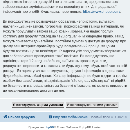
підтримкою інтернет-дискусій і не впливають на те, що дозволяється/
забороняється адміністрацією чи на поведінку в них. Для додаткової
інформації про phpBB, будь ласка, перегляньте:
https://www.phpbb.com/
.
Ви погоджуєтесь не розміщувати образливі, непристойні, вульгарні,
наклепницькі, ненависні, погрозливі, порнографічні та інші матеріали, які
можуть порушувати закони вашої країни, країни, яка надає послуги
хостингу для форуму “r2u.org.ua / e2u.org.ua” чи міжнародне право. Такі дії
можуть призвести до негайної і постійної відмови у доступі до форуму, при
цьому ваш інтернет-провайдер буде повідомлений про це, якщо ми
будемо вважати це за необхідне. IP-адреси усіх повідомлень зберігаються
для забезпечення проведення такої політики. Ви погоджуєтесь, що
адміністратори “r2u.org.ua / e2u.org.ua” мають право видаляти,
редагувати, переносити та закривати будь-яку тему в будь-який час на свій
розсуд . Як користувач ви погоджуєтесь, що уся інформація введена вами
буде зберігатись в базі даних. Хоча ця інформація не буде відкрита третім
особам без вашої згоди, ні адміністрація “r2u.org.ua / e2u.org.ua”, ні phpBB
не буде нести відповідальність за будь-які дії хакерів, які можуть призвести
до несанкціонованого доступу до неї.
Список форумів
Видалити файли cookie
Часовий пояс
UTC+02:00
Працює на
phpBB
® Forum Software © phpBB Limited