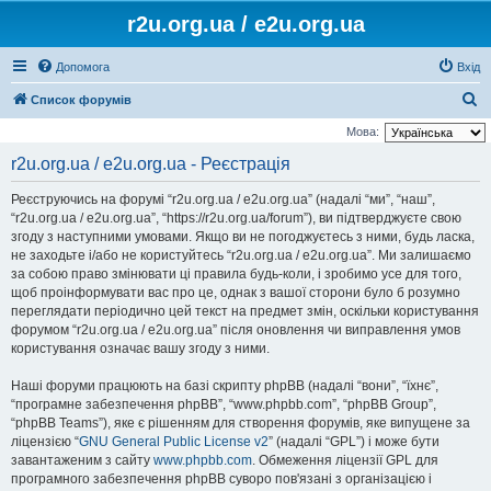
r2u.org.ua / e2u.org.ua
Допомога
Вхід
П
Список форумів
о
Мова:
ш
r2u.org.ua / e2u.org.ua - Реєстрація
у
Реєструючись на форумі “r2u.org.ua / e2u.org.ua” (надалі “ми”, “наш”,
к
“r2u.org.ua / e2u.org.ua”, “https://r2u.org.ua/forum”), ви підтверджуєте свою
згоду з наступними умовами. Якщо ви не погоджуєтесь з ними, будь ласка,
не заходьте і/або не користуйтесь “r2u.org.ua / e2u.org.ua”. Ми залишаємо
за собою право змінювати ці правила будь-коли, і зробимо усе для того,
щоб проінформувати вас про це, однак з вашої сторони було б розумно
переглядати періодично цей текст на предмет змін, оскільки користування
форумом “r2u.org.ua / e2u.org.ua” після оновлення чи виправлення умов
користування означає вашу згоду з ними.
Наші форуми працюють на базі скрипту phpBB (надалі “вони”, “їхнє”,
“програмне забезпечення phpBB”, “www.phpbb.com”, “phpBB Group”,
“phpBB Teams”), яке є рішенням для створення форумів, яке випущене за
ліцензією “
GNU General Public License v2
” (надалі “GPL”) і може бути
завантаженим з сайту
www.phpbb.com
. Обмеження ліцензії GPL для
програмного забезпечення phpBB суворо пов'язані з організацією і