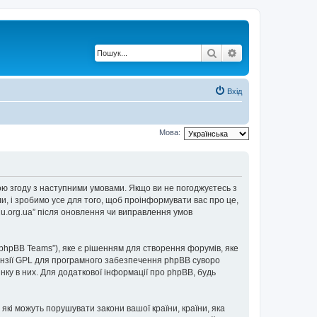
Пошук
Розширений по
Вхід
Мова:
е свою згоду з наступними умовами. Якщо ви не погоджуєтесь з
ли, і зробимо усе для того, щоб проінформувати вас про це,
2u.org.ua” після оновлення чи виправлення умов
“phpBB Teams”), яке є рішенням для створення форумів, яке
нзії GPL для програмного забезпечення phpBB суворо
інку в них. Для додаткової інформації про phpBB, будь
 які можуть порушувати закони вашої країни, країни, яка