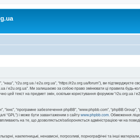
rg.ua
, “наш”, “r2u.org.ua / e2u.org.ua”, “https://r2u.org.ua/forum”), ви підтверджуєт
rg.ua / e2u.org.ua”. Ми залишаємо за собою право змінювати ці правила будь-ко
но цей текст на предмет змін, оскільки користування форумом “r2u.org.ua / e
, “їхнє”, “програмне забезпечення phpBB”, “www.phpbb.com”, “phpBB Group”, 
далі “GPL”) і може бути завантаженим з сайту
www.phpbb.com
. Обмеження ліце
не впливають на те, що дозволяється/забороняється адміністрацією чи на повед
ьгарні, наклепницькі, ненависні, погрозливі, порнографічні та інші матеріали,