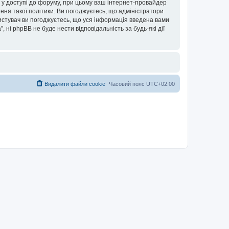
ови у доступі до форуму, при цьому ваш інтернет-провайдер
ння такої політики. Ви погоджуєтесь, що адміністратори
ористувач ви погоджуєтесь, що уся інформація введена вами
”, ні phpBB не буде нести відповідальність за будь-які дії
Видалити файли cookie
Часовий пояс
UTC+02:00