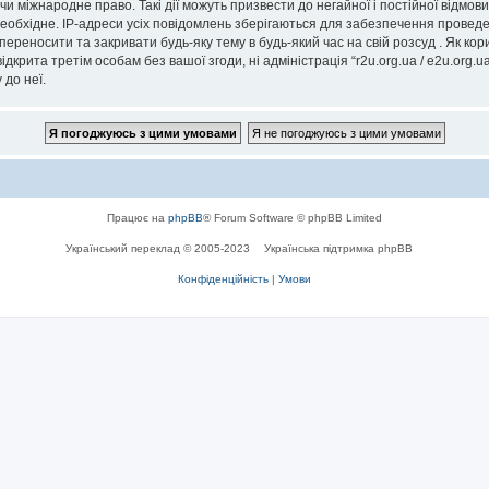
” чи міжнародне право. Такі дії можуть призвести до негайної і постійної відм
еобхідне. IP-адреси усіх повідомлень зберігаються для забезпечення проведе
, переносити та закривати будь-яку тему в будь-який час на свій розсуд . Як к
дкрита третім особам без вашої згоди, ні адміністрація “r2u.org.ua / e2u.org.ua
 до неї.
Працює на
phpBB
® Forum Software © phpBB Limited
Український переклад © 2005-2023
Українська підтримка phpBB
Конфіденційність
|
Умови