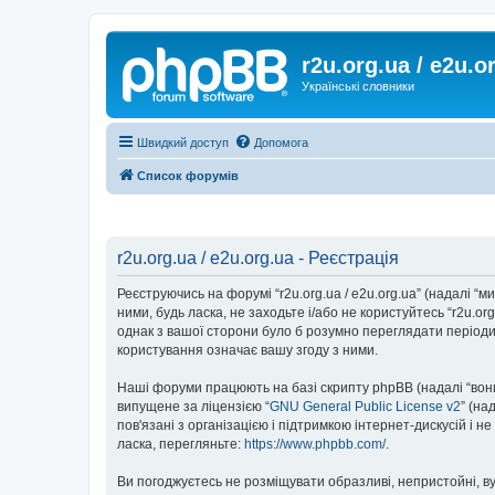
r2u.org.ua / e2u.o
Українські словники
Швидкий доступ
Допомога
Список форумів
r2u.org.ua / e2u.org.ua - Реєстрація
Реєструючись на форумі “r2u.org.ua / e2u.org.ua” (надалі “ми”
ними, будь ласка, не заходьте і/або не користуйтесь “r2u.o
однак з вашої сторони було б розумно переглядати періодич
користування означає вашу згоду з ними.
Наші форуми працюють на базі скрипту phpBB (надалі “вони”
випущене за ліцензією “
GNU General Public License v2
” (на
пов'язані з організацією і підтримкою інтернет-дискусій і 
ласка, перегляньте:
https://www.phpbb.com/
.
Ви погоджуєтесь не розміщувати образливі, непристойні, вул