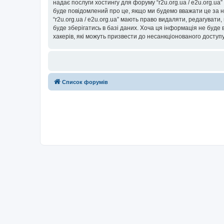
надає послуги хостингу для форуму “r2u.org.ua / e2u.org.ua
буде повідомлений про це, якщо ми будемо вважати це за н
“r2u.org.ua / e2u.org.ua” мають право видаляти, редагувати
буде зберігатись в базі даних. Хоча ця інформація не буде ві
хакерів, які можуть призвести до несанкціонованого доступу
Список форумів