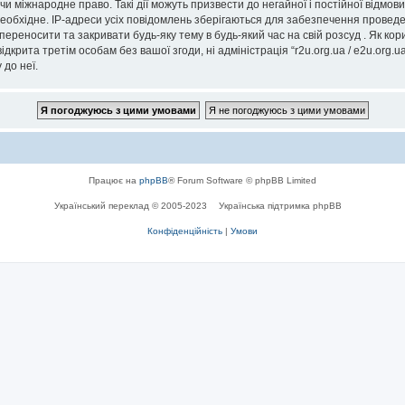
” чи міжнародне право. Такі дії можуть призвести до негайної і постійної відм
еобхідне. IP-адреси усіх повідомлень зберігаються для забезпечення проведе
, переносити та закривати будь-яку тему в будь-який час на свій розсуд . Як к
дкрита третім особам без вашої згоди, ні адміністрація “r2u.org.ua / e2u.org.ua
 до неї.
Працює на
phpBB
® Forum Software © phpBB Limited
Український переклад © 2005-2023
Українська підтримка phpBB
Конфіденційність
|
Умови