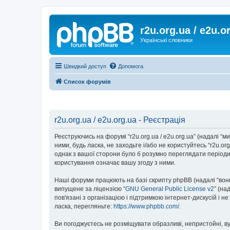
r2u.org.ua / e2u.o
Українські словники
Швидкий доступ
Допомога
Список форумів
r2u.org.ua / e2u.org.ua - Реєстрація
Реєструючись на форумі “r2u.org.ua / e2u.org.ua” (надалі “ми”
ними, будь ласка, не заходьте і/або не користуйтесь “r2u.o
однак з вашої сторони було б розумно переглядати періодич
користування означає вашу згоду з ними.
Наші форуми працюють на базі скрипту phpBB (надалі “вони”
випущене за ліцензією “
GNU General Public License v2
” (на
пов'язані з організацією і підтримкою інтернет-дискусій і 
ласка, перегляньте:
https://www.phpbb.com/
.
Ви погоджуєтесь не розміщувати образливі, непристойні, вул