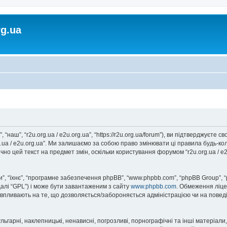
rg.ua
, “наш”, “r2u.org.ua / e2u.org.ua”, “https://r2u.org.ua/forum”), ви підтверджуєт
rg.ua / e2u.org.ua”. Ми залишаємо за собою право змінювати ці правила будь-ко
но цей текст на предмет змін, оскільки користування форумом “r2u.org.ua / e
, “їхнє”, “програмне забезпечення phpBB”, “www.phpbb.com”, “phpBB Group”, 
далі “GPL”) і може бути завантаженим з сайту
www.phpbb.com
. Обмеження ліце
не впливають на те, що дозволяється/забороняється адміністрацією чи на повед
ьгарні, наклепницькі, ненависні, погрозливі, порнографічні та інші матеріали,