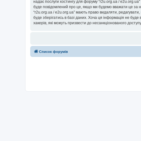
надає послуги хостингу для форуму “r2u.org.ua / e2u.org.ua
буде повідомлений про це, якщо ми будемо вважати це за н
“r2u.org.ua / e2u.org.ua” мають право видаляти, редагувати
буде зберігатись в базі даних. Хоча ця інформація не буде ві
хакерів, які можуть призвести до несанкціонованого доступу
Список форумів