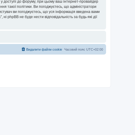
ови у доступі до форуму, при цьому ваш інтернет-провайдер
ння такої політики. Ви погоджуєтесь, що адміністратори
ористувач ви погоджуєтесь, що уся інформація введена вами
”, ні phpBB не буде нести відповідальність за будь-які дії
Видалити файли cookie
Часовий пояс
UTC+02:00