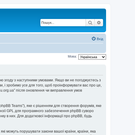
Пошук
Розширений по
Вхід
Мова:
е свою згоду з наступними умовами. Якщо ви не погоджуєтесь з
ли, і зробимо усе для того, щоб проінформувати вас про це,
2u.org.ua” після оновлення чи виправлення умов
“phpBB Teams”), яке є рішенням для створення форумів, яке
нзії GPL для програмного забезпечення phpBB суворо
інку в них. Для додаткової інформації про phpBB, будь
 які можуть порушувати закони вашої країни, країни, яка