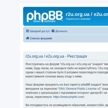
r2u.org.ua / e2u.o
Українські словники
Швидкий доступ
Допомога
Список форумів
r2u.org.ua / e2u.org.ua - Реєстрація
Реєструючись на форумі “r2u.org.ua / e2u.org.ua” (надалі “ми”
ними, будь ласка, не заходьте і/або не користуйтесь “r2u.o
однак з вашої сторони було б розумно переглядати періодич
користування означає вашу згоду з ними.
Наші форуми працюють на базі скрипту phpBB (надалі “вони”
випущене за ліцензією “
GNU General Public License v2
” (на
пов'язані з організацією і підтримкою інтернет-дискусій і 
ласка, перегляньте:
https://www.phpbb.com/
.
Ви погоджуєтесь не розміщувати образливі, непристойні, вул