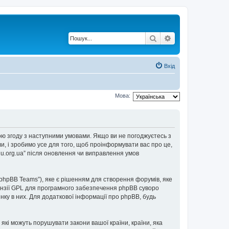
Пошук
Розширений по
Вхід
Мова:
е свою згоду з наступними умовами. Якщо ви не погоджуєтесь з
ли, і зробимо усе для того, щоб проінформувати вас про це,
2u.org.ua” після оновлення чи виправлення умов
“phpBB Teams”), яке є рішенням для створення форумів, яке
нзії GPL для програмного забезпечення phpBB суворо
інку в них. Для додаткової інформації про phpBB, будь
 які можуть порушувати закони вашої країни, країни, яка