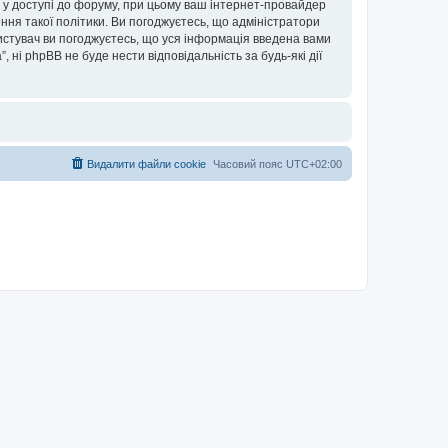
ови у доступі до форуму, при цьому ваш інтернет-провайдер
ння такої політики. Ви погоджуєтесь, що адміністратори
ористувач ви погоджуєтесь, що уся інформація введена вами
”, ні phpBB не буде нести відповідальність за будь-які дії
Видалити файли cookie
Часовий пояс
UTC+02:00