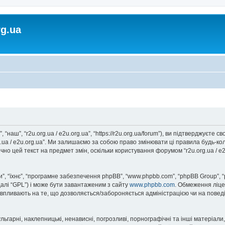
rg.ua
, “наш”, “r2u.org.ua / e2u.org.ua”, “https://r2u.org.ua/forum”), ви підтверджуєт
rg.ua / e2u.org.ua”. Ми залишаємо за собою право змінювати ці правила будь-ко
но цей текст на предмет змін, оскільки користування форумом “r2u.org.ua / e
, “їхнє”, “програмне забезпечення phpBB”, “www.phpbb.com”, “phpBB Group”, 
далі “GPL”) і може бути завантаженим з сайту
www.phpbb.com
. Обмеження ліце
не впливають на те, що дозволяється/забороняється адміністрацією чи на повед
ьгарні, наклепницькі, ненависні, погрозливі, порнографічні та інші матеріали,