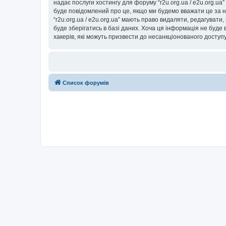
надає послуги хостингу для форуму “r2u.org.ua / e2u.org.ua
буде повідомлений про це, якщо ми будемо вважати це за н
“r2u.org.ua / e2u.org.ua” мають право видаляти, редагувати
буде зберігатись в базі даних. Хоча ця інформація не буде ві
хакерів, які можуть призвести до несанкціонованого доступу
Список форумів