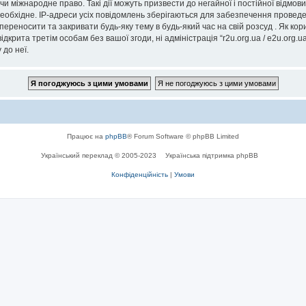
” чи міжнародне право. Такі дії можуть призвести до негайної і постійної відм
еобхідне. IP-адреси усіх повідомлень зберігаються для забезпечення проведе
, переносити та закривати будь-яку тему в будь-який час на свій розсуд . Як к
дкрита третім особам без вашої згоди, ні адміністрація “r2u.org.ua / e2u.org.ua
 до неї.
Працює на
phpBB
® Forum Software © phpBB Limited
Український переклад © 2005-2023
Українська підтримка phpBB
Конфіденційність
|
Умови