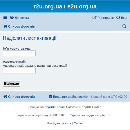
r2u.org.ua / e2u.org.ua
Допомога
Реєстрація
Вхід
П
Список форумів
о
Надіслати лист активації
ш
у
Ім'я користувача:
к
Адреса e-mail:
Адреса e-mail, вказана вами при реєстрації.
Список форумів
Видалити файли cookie
Часовий пояс
UTC+02:00
Працює на
phpBB
® Forum Software © phpBB Limited
Український переклад © 2005-2023
Українська підтримка phpBB
Конфіденційність
|
Умови