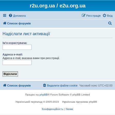
r2u.org.ua / e2u.org.ua
Допомога
Реєстрація
Вхід
П
Список форумів
о
Надіслати лист активації
ш
у
Ім'я користувача:
к
Адреса e-mail:
Адреса e-mail, вказана вами при реєстрації.
Список форумів
Видалити файли cookie
Часовий пояс
UTC+02:00
Працює на
phpBB
® Forum Software © phpBB Limited
Український переклад © 2005-2023
Українська підтримка phpBB
Конфіденційність
|
Умови