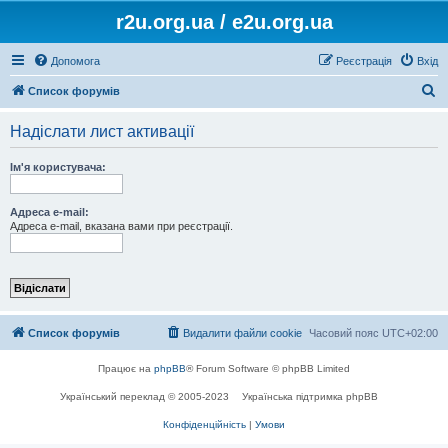
r2u.org.ua / e2u.org.ua
Допомога
Реєстрація
Вхід
П
Список форумів
о
Надіслати лист активації
ш
у
Ім'я користувача:
к
Адреса e-mail:
Адреса e-mail, вказана вами при реєстрації.
Список форумів
Видалити файли cookie
Часовий пояс
UTC+02:00
Працює на
phpBB
® Forum Software © phpBB Limited
Український переклад © 2005-2023
Українська підтримка phpBB
Конфіденційність
|
Умови