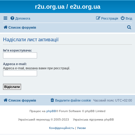
r2u.org.ua / e2u.org.ua
Допомога
Реєстрація
Вхід
П
Список форумів
о
Надіслати лист активації
ш
у
Ім'я користувача:
к
Адреса e-mail:
Адреса e-mail, вказана вами при реєстрації.
Список форумів
Видалити файли cookie
Часовий пояс
UTC+02:00
Працює на
phpBB
® Forum Software © phpBB Limited
Український переклад © 2005-2023
Українська підтримка phpBB
Конфіденційність
|
Умови