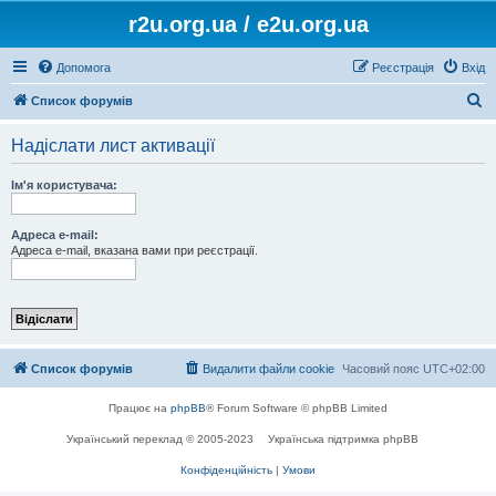
r2u.org.ua / e2u.org.ua
Допомога
Реєстрація
Вхід
П
Список форумів
о
Надіслати лист активації
ш
у
Ім'я користувача:
к
Адреса e-mail:
Адреса e-mail, вказана вами при реєстрації.
Список форумів
Видалити файли cookie
Часовий пояс
UTC+02:00
Працює на
phpBB
® Forum Software © phpBB Limited
Український переклад © 2005-2023
Українська підтримка phpBB
Конфіденційність
|
Умови