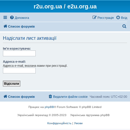
r2u.org.ua / e2u.org.ua
Допомога
Реєстрація
Вхід
П
Список форумів
о
Надіслати лист активації
ш
у
Ім'я користувача:
к
Адреса e-mail:
Адреса e-mail, вказана вами при реєстрації.
Список форумів
Видалити файли cookie
Часовий пояс
UTC+02:00
Працює на
phpBB
® Forum Software © phpBB Limited
Український переклад © 2005-2023
Українська підтримка phpBB
Конфіденційність
|
Умови