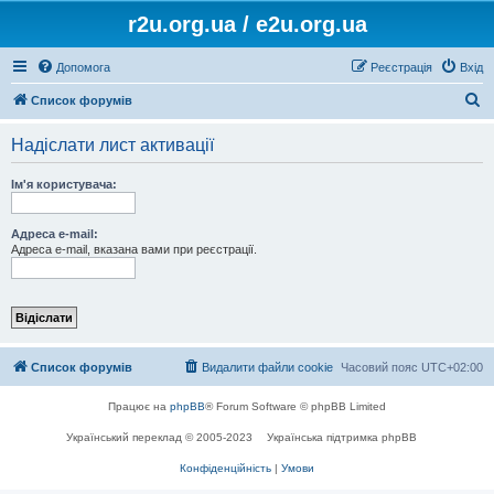
r2u.org.ua / e2u.org.ua
Допомога
Реєстрація
Вхід
П
Список форумів
о
Надіслати лист активації
ш
у
Ім'я користувача:
к
Адреса e-mail:
Адреса e-mail, вказана вами при реєстрації.
Список форумів
Видалити файли cookie
Часовий пояс
UTC+02:00
Працює на
phpBB
® Forum Software © phpBB Limited
Український переклад © 2005-2023
Українська підтримка phpBB
Конфіденційність
|
Умови