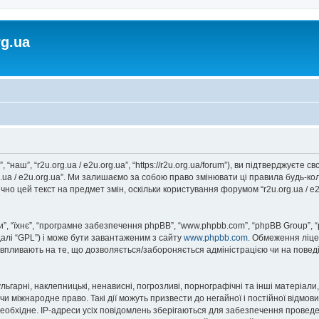
rg.ua
, “наш”, “r2u.org.ua / e2u.org.ua”, “https://r2u.org.ua/forum”), ви підтверджуєт
rg.ua / e2u.org.ua”. Ми залишаємо за собою право змінювати ці правила будь-ко
но цей текст на предмет змін, оскільки користування форумом “r2u.org.ua / e
, “їхнє”, “програмне забезпечення phpBB”, “www.phpbb.com”, “phpBB Group”, 
далі “GPL”) і може бути завантаженим з сайту
www.phpbb.com
. Обмеження ліце
не впливають на те, що дозволяється/забороняється адміністрацією чи на повед
ьгарні, наклепницькі, ненависні, погрозливі, порнографічні та інші матеріали,
” чи міжнародне право. Такі дії можуть призвести до негайної і постійної відм
еобхідне. IP-адреси усіх повідомлень зберігаються для забезпечення проведе