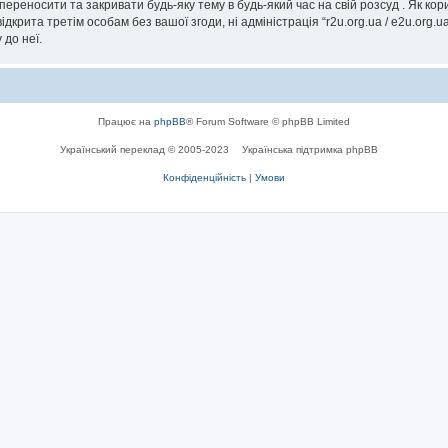
, переносити та закривати будь-яку тему в будь-який час на свій розсуд . Як к
дкрита третім особам без вашої згоди, ні адміністрація “r2u.org.ua / e2u.org.ua
 до неї.
Працює на
phpBB
® Forum Software © phpBB Limited
Український переклад © 2005-2023
Українська підтримка phpBB
Конфіденційність
|
Умови