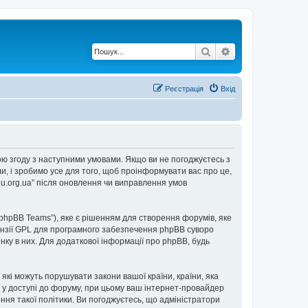
Пошук
Розширений по
Реєстрація
Вхід
е свою згоду з наступними умовами. Якщо ви не погоджуєтесь з
ли, і зробимо усе для того, щоб проінформувати вас про це,
2u.org.ua” після оновлення чи виправлення умов
“phpBB Teams”), яке є рішенням для створення форумів, яке
нзії GPL для програмного забезпечення phpBB суворо
інку в них. Для додаткової інформації про phpBB, будь
 які можуть порушувати закони вашої країни, країни, яка
ови у доступі до форуму, при цьому ваш інтернет-провайдер
ння такої політики. Ви погоджуєтесь, що адміністратори