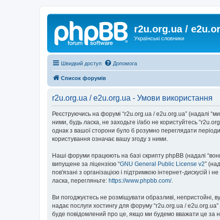
r2u.org.ua / e2u.o
Українські словники
Швидкий доступ
Допомога
Список форумів
r2u.org.ua / e2u.org.ua - Умови використання
Реєструючись на форумі “r2u.org.ua / e2u.org.ua” (надалі “ми”
ними, будь ласка, не заходьте і/або не користуйтесь “r2u.o
однак з вашої сторони було б розумно переглядати періодич
користування означає вашу згоду з ними.
Наші форуми працюють на базі скрипту phpBB (надалі “вони”
випущене за ліцензією “
GNU General Public License v2
” (на
пов'язані з організацією і підтримкою інтернет-дискусій і 
ласка, перегляньте:
https://www.phpbb.com/
.
Ви погоджуєтесь не розміщувати образливі, непристойні, вул
надає послуги хостингу для форуму “r2u.org.ua / e2u.org.ua
буде повідомлений про це, якщо ми будемо вважати це за н