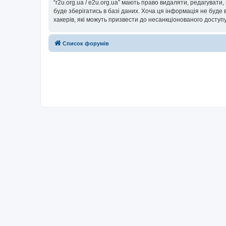
“r2u.org.ua / e2u.org.ua” мають право видаляти, редагувати
буде зберігатись в базі даних. Хоча ця інформація не буде ві
хакерів, які можуть призвести до несанкціонованого доступу
Список форумів