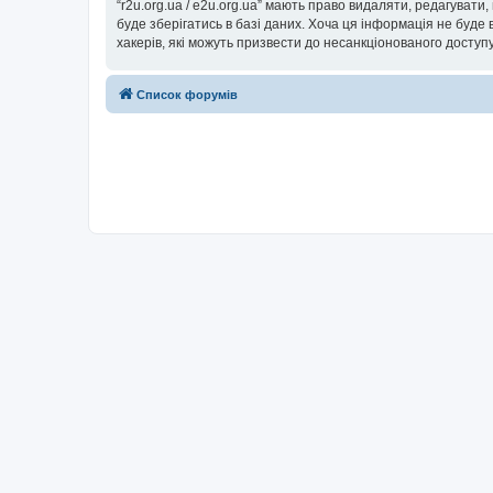
“r2u.org.ua / e2u.org.ua” мають право видаляти, редагувати
буде зберігатись в базі даних. Хоча ця інформація не буде ві
хакерів, які можуть призвести до несанкціонованого доступу
Список форумів