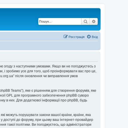
Пошук
Розширений по
Реєстрація
Вхід
е свою згоду з наступними умовами. Якщо ви не погоджуєтесь з
ли, і зробимо усе для того, щоб проінформувати вас про це,
2u.org.ua” після оновлення чи виправлення умов
“phpBB Teams”), яке є рішенням для створення форумів, яке
нзії GPL для програмного забезпечення phpBB суворо
інку в них. Для додаткової інформації про phpBB, будь
 які можуть порушувати закони вашої країни, країни, яка
ови у доступі до форуму, при цьому ваш інтернет-провайдер
ння такої політики. Ви погоджуєтесь, що адміністратори