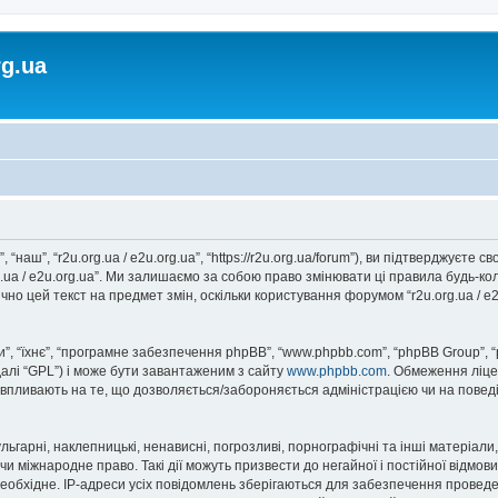
rg.ua
, “наш”, “r2u.org.ua / e2u.org.ua”, “https://r2u.org.ua/forum”), ви підтверджуєт
rg.ua / e2u.org.ua”. Ми залишаємо за собою право змінювати ці правила будь-ко
но цей текст на предмет змін, оскільки користування форумом “r2u.org.ua / e
, “їхнє”, “програмне забезпечення phpBB”, “www.phpbb.com”, “phpBB Group”, 
далі “GPL”) і може бути завантаженим з сайту
www.phpbb.com
. Обмеження ліце
не впливають на те, що дозволяється/забороняється адміністрацією чи на повед
ьгарні, наклепницькі, ненависні, погрозливі, порнографічні та інші матеріали,
” чи міжнародне право. Такі дії можуть призвести до негайної і постійної відм
еобхідне. IP-адреси усіх повідомлень зберігаються для забезпечення проведе