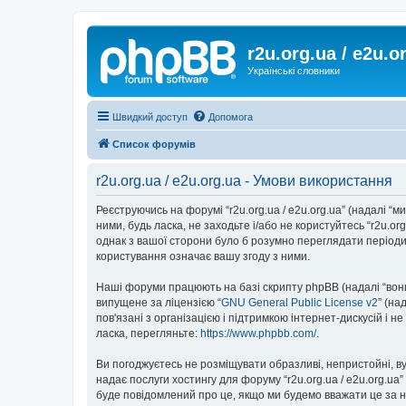
r2u.org.ua / e2u.o
Українські словники
Швидкий доступ
Допомога
Список форумів
r2u.org.ua / e2u.org.ua - Умови використання
Реєструючись на форумі “r2u.org.ua / e2u.org.ua” (надалі “ми”
ними, будь ласка, не заходьте і/або не користуйтесь “r2u.o
однак з вашої сторони було б розумно переглядати періодич
користування означає вашу згоду з ними.
Наші форуми працюють на базі скрипту phpBB (надалі “вони”
випущене за ліцензією “
GNU General Public License v2
” (на
пов'язані з організацією і підтримкою інтернет-дискусій і 
ласка, перегляньте:
https://www.phpbb.com/
.
Ви погоджуєтесь не розміщувати образливі, непристойні, вул
надає послуги хостингу для форуму “r2u.org.ua / e2u.org.ua
буде повідомлений про це, якщо ми будемо вважати це за н