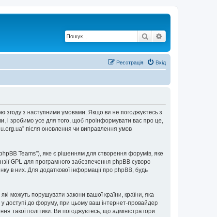
Пошук
Розширений по
Реєстрація
Вхід
е свою згоду з наступними умовами. Якщо ви не погоджуєтесь з
ли, і зробимо усе для того, щоб проінформувати вас про це,
2u.org.ua” після оновлення чи виправлення умов
“phpBB Teams”), яке є рішенням для створення форумів, яке
нзії GPL для програмного забезпечення phpBB суворо
інку в них. Для додаткової інформації про phpBB, будь
 які можуть порушувати закони вашої країни, країни, яка
ови у доступі до форуму, при цьому ваш інтернет-провайдер
ння такої політики. Ви погоджуєтесь, що адміністратори