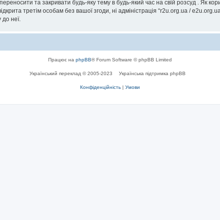
, переносити та закривати будь-яку тему в будь-який час на свій розсуд . Як к
дкрита третім особам без вашої згоди, ні адміністрація “r2u.org.ua / e2u.org.ua
 до неї.
Працює на
phpBB
® Forum Software © phpBB Limited
Український переклад © 2005-2023
Українська підтримка phpBB
Конфіденційність
|
Умови