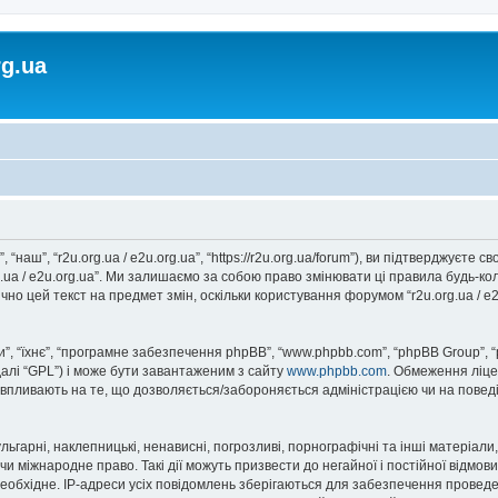
rg.ua
, “наш”, “r2u.org.ua / e2u.org.ua”, “https://r2u.org.ua/forum”), ви підтверджуєт
rg.ua / e2u.org.ua”. Ми залишаємо за собою право змінювати ці правила будь-ко
но цей текст на предмет змін, оскільки користування форумом “r2u.org.ua / e
, “їхнє”, “програмне забезпечення phpBB”, “www.phpbb.com”, “phpBB Group”, 
далі “GPL”) і може бути завантаженим з сайту
www.phpbb.com
. Обмеження ліце
не впливають на те, що дозволяється/забороняється адміністрацією чи на повед
ьгарні, наклепницькі, ненависні, погрозливі, порнографічні та інші матеріали,
” чи міжнародне право. Такі дії можуть призвести до негайної і постійної відм
еобхідне. IP-адреси усіх повідомлень зберігаються для забезпечення проведе