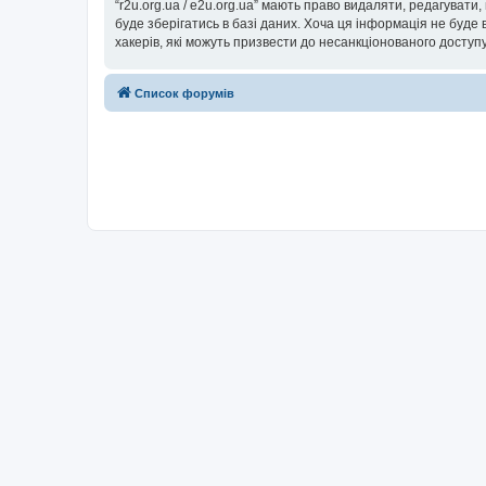
“r2u.org.ua / e2u.org.ua” мають право видаляти, редагувати
буде зберігатись в базі даних. Хоча ця інформація не буде ві
хакерів, які можуть призвести до несанкціонованого доступу
Список форумів