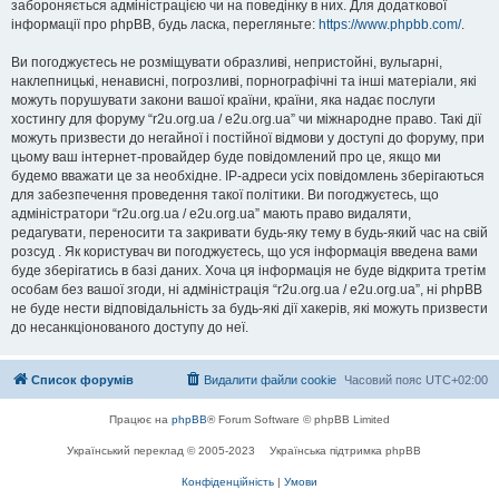
забороняється адміністрацією чи на поведінку в них. Для додаткової
інформації про phpBB, будь ласка, перегляньте:
https://www.phpbb.com/
.
Ви погоджуєтесь не розміщувати образливі, непристойні, вульгарні,
наклепницькі, ненависні, погрозливі, порнографічні та інші матеріали, які
можуть порушувати закони вашої країни, країни, яка надає послуги
хостингу для форуму “r2u.org.ua / e2u.org.ua” чи міжнародне право. Такі дії
можуть призвести до негайної і постійної відмови у доступі до форуму, при
цьому ваш інтернет-провайдер буде повідомлений про це, якщо ми
будемо вважати це за необхідне. IP-адреси усіх повідомлень зберігаються
для забезпечення проведення такої політики. Ви погоджуєтесь, що
адміністратори “r2u.org.ua / e2u.org.ua” мають право видаляти,
редагувати, переносити та закривати будь-яку тему в будь-який час на свій
розсуд . Як користувач ви погоджуєтесь, що уся інформація введена вами
буде зберігатись в базі даних. Хоча ця інформація не буде відкрита третім
особам без вашої згоди, ні адміністрація “r2u.org.ua / e2u.org.ua”, ні phpBB
не буде нести відповідальність за будь-які дії хакерів, які можуть призвести
до несанкціонованого доступу до неї.
Список форумів
Видалити файли cookie
Часовий пояс
UTC+02:00
Працює на
phpBB
® Forum Software © phpBB Limited
Український переклад © 2005-2023
Українська підтримка phpBB
Конфіденційність
|
Умови