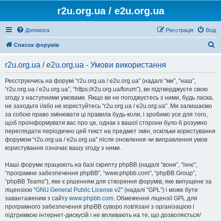
r2u.org.ua / e2u.org.ua
Допомога
Реєстрація
Вхід
П
Список форумів
о
r2u.org.ua / e2u.org.ua - Умови використання
ш
у
Реєструючись на форумі “r2u.org.ua / e2u.org.ua” (надалі “ми”, “наш”,
“r2u.org.ua / e2u.org.ua”, “https://r2u.org.ua/forum”), ви підтверджуєте свою
к
згоду з наступними умовами. Якщо ви не погоджуєтесь з ними, будь ласка,
не заходьте і/або не користуйтесь “r2u.org.ua / e2u.org.ua”. Ми залишаємо
за собою право змінювати ці правила будь-коли, і зробимо усе для того,
щоб проінформувати вас про це, однак з вашої сторони було б розумно
переглядати періодично цей текст на предмет змін, оскільки користування
форумом “r2u.org.ua / e2u.org.ua” після оновлення чи виправлення умов
користування означає вашу згоду з ними.
Наші форуми працюють на базі скрипту phpBB (надалі “вони”, “їхнє”,
“програмне забезпечення phpBB”, “www.phpbb.com”, “phpBB Group”,
“phpBB Teams”), яке є рішенням для створення форумів, яке випущене за
ліцензією “
GNU General Public License v2
” (надалі “GPL”) і може бути
завантаженим з сайту
www.phpbb.com
. Обмеження ліцензії GPL для
програмного забезпечення phpBB суворо пов'язані з організацією і
підтримкою інтернет-дискусій і не впливають на те, що дозволяється/