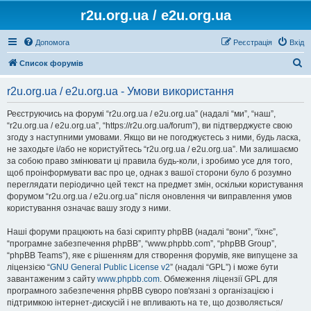
r2u.org.ua / e2u.org.ua
Допомога
Реєстрація
Вхід
П
Список форумів
о
r2u.org.ua / e2u.org.ua - Умови використання
ш
у
Реєструючись на форумі “r2u.org.ua / e2u.org.ua” (надалі “ми”, “наш”,
“r2u.org.ua / e2u.org.ua”, “https://r2u.org.ua/forum”), ви підтверджуєте свою
к
згоду з наступними умовами. Якщо ви не погоджуєтесь з ними, будь ласка,
не заходьте і/або не користуйтесь “r2u.org.ua / e2u.org.ua”. Ми залишаємо
за собою право змінювати ці правила будь-коли, і зробимо усе для того,
щоб проінформувати вас про це, однак з вашої сторони було б розумно
переглядати періодично цей текст на предмет змін, оскільки користування
форумом “r2u.org.ua / e2u.org.ua” після оновлення чи виправлення умов
користування означає вашу згоду з ними.
Наші форуми працюють на базі скрипту phpBB (надалі “вони”, “їхнє”,
“програмне забезпечення phpBB”, “www.phpbb.com”, “phpBB Group”,
“phpBB Teams”), яке є рішенням для створення форумів, яке випущене за
ліцензією “
GNU General Public License v2
” (надалі “GPL”) і може бути
завантаженим з сайту
www.phpbb.com
. Обмеження ліцензії GPL для
програмного забезпечення phpBB суворо пов'язані з організацією і
підтримкою інтернет-дискусій і не впливають на те, що дозволяється/