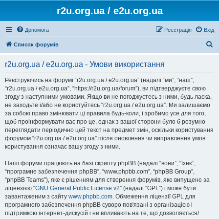
r2u.org.ua / e2u.org.ua
Допомога
Реєстрація
Вхід
П
Список форумів
о
r2u.org.ua / e2u.org.ua - Умови використання
ш
у
Реєструючись на форумі “r2u.org.ua / e2u.org.ua” (надалі “ми”, “наш”,
“r2u.org.ua / e2u.org.ua”, “https://r2u.org.ua/forum”), ви підтверджуєте свою
к
згоду з наступними умовами. Якщо ви не погоджуєтесь з ними, будь ласка,
не заходьте і/або не користуйтесь “r2u.org.ua / e2u.org.ua”. Ми залишаємо
за собою право змінювати ці правила будь-коли, і зробимо усе для того,
щоб проінформувати вас про це, однак з вашої сторони було б розумно
переглядати періодично цей текст на предмет змін, оскільки користування
форумом “r2u.org.ua / e2u.org.ua” після оновлення чи виправлення умов
користування означає вашу згоду з ними.
Наші форуми працюють на базі скрипту phpBB (надалі “вони”, “їхнє”,
“програмне забезпечення phpBB”, “www.phpbb.com”, “phpBB Group”,
“phpBB Teams”), яке є рішенням для створення форумів, яке випущене за
ліцензією “
GNU General Public License v2
” (надалі “GPL”) і може бути
завантаженим з сайту
www.phpbb.com
. Обмеження ліцензії GPL для
програмного забезпечення phpBB суворо пов'язані з організацією і
підтримкою інтернет-дискусій і не впливають на те, що дозволяється/