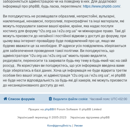
забороняється адміністрацією чи на поведінку в них. Для додаткової
інформації про phpBB, будь ласка, перегляньте:
https://www.phpbb.com/
.
Ви погоджуєтесь не розміщувати образливі, непристойні, вульгарні,
наклепницькі, ненависні, погрозливі, порнографічні та інші матеріали, які
можуть порушувати закони вашої країни, країни, яка надає послуги
хостингу для форуму “r2u.org.ua / e2u.org.ua” чи міжнародне право. Такі дії
можуть призвести до негайної і постійної відмови у доступі до форуму, при
цьому ваш інтернет-провайдер буде повідомлений про це, якщо ми
будемо вважати це за необхідне. IP-адреси усіх повідомлень зберігаються
для забезпечення проведення такої політики. Ви погоджуєтесь, що
адміністратори “r2u.org.ua / e2u.org.ua” мають право видаляти,
редагувати, переносити та закривати будь-яку тему в будь-який час на свій
розсуд . Як користувач ви погоджуєтесь, що уся інформація введена вами
буде зберігатись в базі даних. Хоча ця інформація не буде відкрита третім
особам без вашої згоди, ні адміністрація “r2u.org.ua / e2u.org.ua”, ні phpBB
не буде нести відповідальність за будь-які дії хакерів, які можуть призвести
до несанкціонованого доступу до неї.
Список форумів
Видалити файли cookie
Часовий пояс
UTC+02:00
Працює на
phpBB
® Forum Software © phpBB Limited
Український переклад © 2005-2023
Українська підтримка phpBB
Конфіденційність
|
Умови