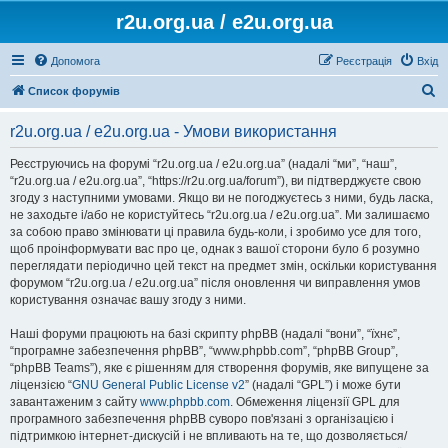
r2u.org.ua / e2u.org.ua
Допомога
Реєстрація
Вхід
П
Список форумів
о
r2u.org.ua / e2u.org.ua - Умови використання
ш
у
Реєструючись на форумі “r2u.org.ua / e2u.org.ua” (надалі “ми”, “наш”,
“r2u.org.ua / e2u.org.ua”, “https://r2u.org.ua/forum”), ви підтверджуєте свою
к
згоду з наступними умовами. Якщо ви не погоджуєтесь з ними, будь ласка,
не заходьте і/або не користуйтесь “r2u.org.ua / e2u.org.ua”. Ми залишаємо
за собою право змінювати ці правила будь-коли, і зробимо усе для того,
щоб проінформувати вас про це, однак з вашої сторони було б розумно
переглядати періодично цей текст на предмет змін, оскільки користування
форумом “r2u.org.ua / e2u.org.ua” після оновлення чи виправлення умов
користування означає вашу згоду з ними.
Наші форуми працюють на базі скрипту phpBB (надалі “вони”, “їхнє”,
“програмне забезпечення phpBB”, “www.phpbb.com”, “phpBB Group”,
“phpBB Teams”), яке є рішенням для створення форумів, яке випущене за
ліцензією “
GNU General Public License v2
” (надалі “GPL”) і може бути
завантаженим з сайту
www.phpbb.com
. Обмеження ліцензії GPL для
програмного забезпечення phpBB суворо пов'язані з організацією і
підтримкою інтернет-дискусій і не впливають на те, що дозволяється/