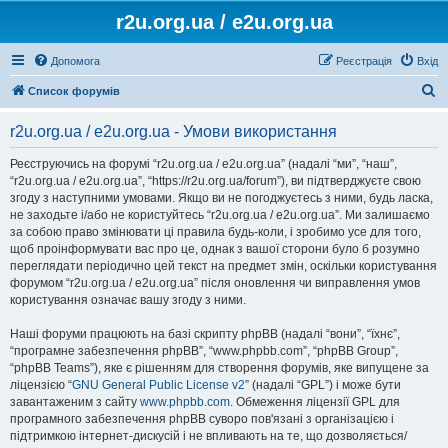
r2u.org.ua / e2u.org.ua
Допомога
Реєстрація
Вхід
П
Список форумів
о
r2u.org.ua / e2u.org.ua - Умови використання
ш
у
Реєструючись на форумі “r2u.org.ua / e2u.org.ua” (надалі “ми”, “наш”,
“r2u.org.ua / e2u.org.ua”, “https://r2u.org.ua/forum”), ви підтверджуєте свою
к
згоду з наступними умовами. Якщо ви не погоджуєтесь з ними, будь ласка,
не заходьте і/або не користуйтесь “r2u.org.ua / e2u.org.ua”. Ми залишаємо
за собою право змінювати ці правила будь-коли, і зробимо усе для того,
щоб проінформувати вас про це, однак з вашої сторони було б розумно
переглядати періодично цей текст на предмет змін, оскільки користування
форумом “r2u.org.ua / e2u.org.ua” після оновлення чи виправлення умов
користування означає вашу згоду з ними.
Наші форуми працюють на базі скрипту phpBB (надалі “вони”, “їхнє”,
“програмне забезпечення phpBB”, “www.phpbb.com”, “phpBB Group”,
“phpBB Teams”), яке є рішенням для створення форумів, яке випущене за
ліцензією “
GNU General Public License v2
” (надалі “GPL”) і може бути
завантаженим з сайту
www.phpbb.com
. Обмеження ліцензії GPL для
програмного забезпечення phpBB суворо пов'язані з організацією і
підтримкою інтернет-дискусій і не впливають на те, що дозволяється/