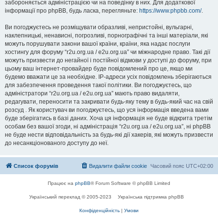
забороняється адміністрацією чи на поведінку в них. Для додаткової
інформації про phpBB, будь ласка, перегляньте:
https://www.phpbb.com/
.
Ви погоджуєтесь не розміщувати образливі, непристойні, вульгарні,
наклепницькі, ненависні, погрозливі, порнографічні та інші матеріали, які
можуть порушувати закони вашої країни, країни, яка надає послуги
хостингу для форуму “r2u.org.ua / e2u.org.ua” чи міжнародне право. Такі дії
можуть призвести до негайної і постійної відмови у доступі до форуму, при
цьому ваш інтернет-провайдер буде повідомлений про це, якщо ми
будемо вважати це за необхідне. IP-адреси усіх повідомлень зберігаються
для забезпечення проведення такої політики. Ви погоджуєтесь, що
адміністратори “r2u.org.ua / e2u.org.ua” мають право видаляти,
редагувати, переносити та закривати будь-яку тему в будь-який час на свій
розсуд . Як користувач ви погоджуєтесь, що уся інформація введена вами
буде зберігатись в базі даних. Хоча ця інформація не буде відкрита третім
особам без вашої згоди, ні адміністрація “r2u.org.ua / e2u.org.ua”, ні phpBB
не буде нести відповідальність за будь-які дії хакерів, які можуть призвести
до несанкціонованого доступу до неї.
Список форумів
Видалити файли cookie
Часовий пояс
UTC+02:00
Працює на
phpBB
® Forum Software © phpBB Limited
Український переклад © 2005-2023
Українська підтримка phpBB
Конфіденційність
|
Умови