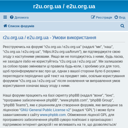
r2u.org.ua / e2u.org.ua
Допомога
Реєстрація
Вхід
П
Список форумів
о
r2u.org.ua / e2u.org.ua - Умови використання
ш
у
Реєструючись на форумі “r2u.org.ua / e2u.org.ua” (надалі “ми”, “наш”,
“r2u.org.ua / e2u.org.ua”, “https://r2u.org.ua/forum”), ви підтверджуєте свою
к
згоду з наступними умовами. Якщо ви не погоджуєтесь з ними, будь ласка,
не заходьте і/або не користуйтесь “r2u.org.ua / e2u.org.ua”. Ми залишаємо
за собою право змінювати ці правила будь-коли, і зробимо усе для того,
щоб проінформувати вас про це, однак з вашої сторони було б розумно
переглядати періодично цей текст на предмет змін, оскільки користування
форумом “r2u.org.ua / e2u.org.ua” після оновлення чи виправлення умов
користування означає вашу згоду з ними.
Наші форуми працюють на базі скрипту phpBB (надалі “вони”, “їхнє”,
“програмне забезпечення phpBB”, “www.phpbb.com”, “phpBB Group”,
“phpBB Teams”), яке є рішенням для створення форумів, яке випущене за
ліцензією “
GNU General Public License v2
” (надалі “GPL”) і може бути
завантаженим з сайту
www.phpbb.com
. Обмеження ліцензії GPL для
програмного забезпечення phpBB суворо пов'язані з організацією і
підтримкою інтернет-дискусій і не впливають на те, що дозволяється/