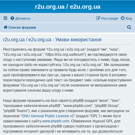
r2u.org.ua / e2u.org.ua
Допомога
Реєстрація
Вхід
П
Список форумів
о
r2u.org.ua / e2u.org.ua - Умови використання
ш
у
Реєструючись на форумі “r2u.org.ua / e2u.org.ua” (надалі “ми”, “наш”,
“r2u.org.ua / e2u.org.ua”, “https://r2u.org.ua/forum”), ви підтверджуєте свою
к
згоду з наступними умовами. Якщо ви не погоджуєтесь з ними, будь ласка,
не заходьте і/або не користуйтесь “r2u.org.ua / e2u.org.ua”. Ми залишаємо
за собою право змінювати ці правила будь-коли, і зробимо усе для того,
щоб проінформувати вас про це, однак з вашої сторони було б розумно
переглядати періодично цей текст на предмет змін, оскільки користування
форумом “r2u.org.ua / e2u.org.ua” після оновлення чи виправлення умов
користування означає вашу згоду з ними.
Наші форуми працюють на базі скрипту phpBB (надалі “вони”, “їхнє”,
“програмне забезпечення phpBB”, “www.phpbb.com”, “phpBB Group”,
“phpBB Teams”), яке є рішенням для створення форумів, яке випущене за
ліцензією “
GNU General Public License v2
” (надалі “GPL”) і може бути
завантаженим з сайту
www.phpbb.com
. Обмеження ліцензії GPL для
програмного забезпечення phpBB суворо пов'язані з організацією і
підтримкою інтернет-дискусій і не впливають на те, що дозволяється/