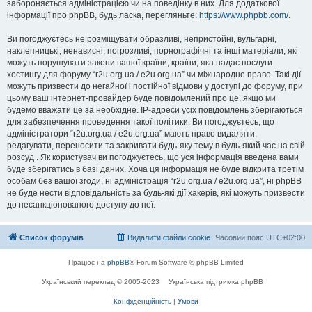
забороняється адміністрацією чи на поведінку в них. Для додаткової
інформації про phpBB, будь ласка, перегляньте:
https://www.phpbb.com/
.
Ви погоджуєтесь не розміщувати образливі, непристойні, вульгарні,
наклепницькі, ненависні, погрозливі, порнографічні та інші матеріали, які
можуть порушувати закони вашої країни, країни, яка надає послуги
хостингу для форуму “r2u.org.ua / e2u.org.ua” чи міжнародне право. Такі дії
можуть призвести до негайної і постійної відмови у доступі до форуму, при
цьому ваш інтернет-провайдер буде повідомлений про це, якщо ми
будемо вважати це за необхідне. IP-адреси усіх повідомлень зберігаються
для забезпечення проведення такої політики. Ви погоджуєтесь, що
адміністратори “r2u.org.ua / e2u.org.ua” мають право видаляти,
редагувати, переносити та закривати будь-яку тему в будь-який час на свій
розсуд . Як користувач ви погоджуєтесь, що уся інформація введена вами
буде зберігатись в базі даних. Хоча ця інформація не буде відкрита третім
особам без вашої згоди, ні адміністрація “r2u.org.ua / e2u.org.ua”, ні phpBB
не буде нести відповідальність за будь-які дії хакерів, які можуть призвести
до несанкціонованого доступу до неї.
Список форумів
Видалити файли cookie
Часовий пояс
UTC+02:00
Працює на
phpBB
® Forum Software © phpBB Limited
Український переклад © 2005-2023
Українська підтримка phpBB
Конфіденційність
|
Умови