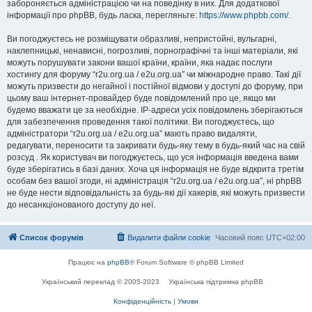
забороняється адміністрацією чи на поведінку в них. Для додаткової
інформації про phpBB, будь ласка, перегляньте:
https://www.phpbb.com/
.
Ви погоджуєтесь не розміщувати образливі, непристойні, вульгарні,
наклепницькі, ненависні, погрозливі, порнографічні та інші матеріали, які
можуть порушувати закони вашої країни, країни, яка надає послуги
хостингу для форуму “r2u.org.ua / e2u.org.ua” чи міжнародне право. Такі дії
можуть призвести до негайної і постійної відмови у доступі до форуму, при
цьому ваш інтернет-провайдер буде повідомлений про це, якщо ми
будемо вважати це за необхідне. IP-адреси усіх повідомлень зберігаються
для забезпечення проведення такої політики. Ви погоджуєтесь, що
адміністратори “r2u.org.ua / e2u.org.ua” мають право видаляти,
редагувати, переносити та закривати будь-яку тему в будь-який час на свій
розсуд . Як користувач ви погоджуєтесь, що уся інформація введена вами
буде зберігатись в базі даних. Хоча ця інформація не буде відкрита третім
особам без вашої згоди, ні адміністрація “r2u.org.ua / e2u.org.ua”, ні phpBB
не буде нести відповідальність за будь-які дії хакерів, які можуть призвести
до несанкціонованого доступу до неї.
Список форумів
Видалити файли cookie
Часовий пояс
UTC+02:00
Працює на
phpBB
® Forum Software © phpBB Limited
Український переклад © 2005-2023
Українська підтримка phpBB
Конфіденційність
|
Умови