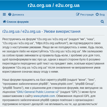
r2u.org.ua / e2u.org.ua
Допомога
Реєстрація
Вхід
П
Список форумів
о
r2u.org.ua / e2u.org.ua - Умови використання
ш
у
Реєструючись на форумі “r2u.org.ua / e2u.org.ua” (надалі “ми”, “наш”,
“r2u.org.ua / e2u.org.ua”, “https://r2u.org.ua/forum”), ви підтверджуєте свою
к
згоду з наступними умовами. Якщо ви не погоджуєтесь з ними, будь ласка,
не заходьте і/або не користуйтесь “r2u.org.ua / e2u.org.ua”. Ми залишаємо
за собою право змінювати ці правила будь-коли, і зробимо усе для того,
щоб проінформувати вас про це, однак з вашої сторони було б розумно
переглядати періодично цей текст на предмет змін, оскільки користування
форумом “r2u.org.ua / e2u.org.ua” після оновлення чи виправлення умов
користування означає вашу згоду з ними.
Наші форуми працюють на базі скрипту phpBB (надалі “вони”, “їхнє”,
“програмне забезпечення phpBB”, “www.phpbb.com”, “phpBB Group”,
“phpBB Teams”), яке є рішенням для створення форумів, яке випущене за
ліцензією “
GNU General Public License v2
” (надалі “GPL”) і може бути
завантаженим з сайту
www.phpbb.com
. Обмеження ліцензії GPL для
програмного забезпечення phpBB суворо пов'язані з організацією і
підтримкою інтернет-дискусій і не впливають на те, що дозволяється/