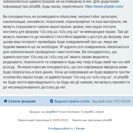
забороняється адміністрацією чи на поведінку в них. Для додаткової
інформації про phpBB, будь ласка, перегляньте:
https://www.phpbb.com/
.
Ви погоджуєтесь не розміщувати образливі, непристойні, вульгарні,
наклепницькі, ненависні, погрозливі, порнографічні та інші матеріали, які
можуть порушувати закони вашої країни, країни, яка надає послуги
хостингу для форуму “r2u.org.ua / e2u.org.ua” чи міжнародне право. Такі дії
можуть призвести до негайної і постійної відмови у доступі до форуму, при
цьому ваш інтернет-провайдер буде повідомлений про це, якщо ми
будемо вважати це за необхідне. IP-адреси усіх повідомлень зберігаються
для забезпечення проведення такої політики. Ви погоджуєтесь, що
адміністратори “r2u.org.ua / e2u.org.ua” мають право видаляти,
редагувати, переносити та закривати будь-яку тему в будь-який час на свій
розсуд . Як користувач ви погоджуєтесь, що уся інформація введена вами
буде зберігатись в базі даних. Хоча ця інформація не буде відкрита третім
особам без вашої згоди, ні адміністрація “r2u.org.ua / e2u.org.ua”, ні phpBB
не буде нести відповідальність за будь-які дії хакерів, які можуть призвести
до несанкціонованого доступу до неї.
Список форумів
Видалити файли cookie
Часовий пояс
UTC+02:00
Працює на
phpBB
® Forum Software © phpBB Limited
Український переклад © 2005-2023
Українська підтримка phpBB
Конфіденційність
|
Умови