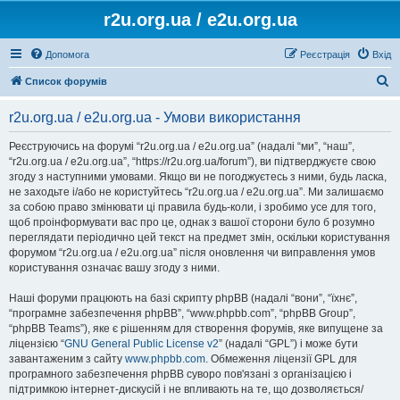
r2u.org.ua / e2u.org.ua
Допомога
Реєстрація
Вхід
П
Список форумів
о
r2u.org.ua / e2u.org.ua - Умови використання
ш
у
Реєструючись на форумі “r2u.org.ua / e2u.org.ua” (надалі “ми”, “наш”,
“r2u.org.ua / e2u.org.ua”, “https://r2u.org.ua/forum”), ви підтверджуєте свою
к
згоду з наступними умовами. Якщо ви не погоджуєтесь з ними, будь ласка,
не заходьте і/або не користуйтесь “r2u.org.ua / e2u.org.ua”. Ми залишаємо
за собою право змінювати ці правила будь-коли, і зробимо усе для того,
щоб проінформувати вас про це, однак з вашої сторони було б розумно
переглядати періодично цей текст на предмет змін, оскільки користування
форумом “r2u.org.ua / e2u.org.ua” після оновлення чи виправлення умов
користування означає вашу згоду з ними.
Наші форуми працюють на базі скрипту phpBB (надалі “вони”, “їхнє”,
“програмне забезпечення phpBB”, “www.phpbb.com”, “phpBB Group”,
“phpBB Teams”), яке є рішенням для створення форумів, яке випущене за
ліцензією “
GNU General Public License v2
” (надалі “GPL”) і може бути
завантаженим з сайту
www.phpbb.com
. Обмеження ліцензії GPL для
програмного забезпечення phpBB суворо пов'язані з організацією і
підтримкою інтернет-дискусій і не впливають на те, що дозволяється/