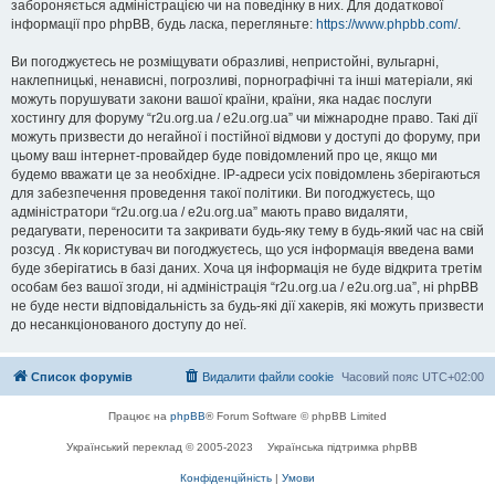
забороняється адміністрацією чи на поведінку в них. Для додаткової
інформації про phpBB, будь ласка, перегляньте:
https://www.phpbb.com/
.
Ви погоджуєтесь не розміщувати образливі, непристойні, вульгарні,
наклепницькі, ненависні, погрозливі, порнографічні та інші матеріали, які
можуть порушувати закони вашої країни, країни, яка надає послуги
хостингу для форуму “r2u.org.ua / e2u.org.ua” чи міжнародне право. Такі дії
можуть призвести до негайної і постійної відмови у доступі до форуму, при
цьому ваш інтернет-провайдер буде повідомлений про це, якщо ми
будемо вважати це за необхідне. IP-адреси усіх повідомлень зберігаються
для забезпечення проведення такої політики. Ви погоджуєтесь, що
адміністратори “r2u.org.ua / e2u.org.ua” мають право видаляти,
редагувати, переносити та закривати будь-яку тему в будь-який час на свій
розсуд . Як користувач ви погоджуєтесь, що уся інформація введена вами
буде зберігатись в базі даних. Хоча ця інформація не буде відкрита третім
особам без вашої згоди, ні адміністрація “r2u.org.ua / e2u.org.ua”, ні phpBB
не буде нести відповідальність за будь-які дії хакерів, які можуть призвести
до несанкціонованого доступу до неї.
Список форумів
Видалити файли cookie
Часовий пояс
UTC+02:00
Працює на
phpBB
® Forum Software © phpBB Limited
Український переклад © 2005-2023
Українська підтримка phpBB
Конфіденційність
|
Умови