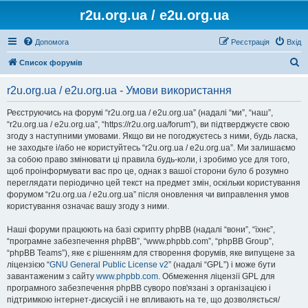
r2u.org.ua / e2u.org.ua
Допомога
Реєстрація
Вхід
П
Список форумів
о
r2u.org.ua / e2u.org.ua - Умови використання
ш
у
Реєструючись на форумі “r2u.org.ua / e2u.org.ua” (надалі “ми”, “наш”,
“r2u.org.ua / e2u.org.ua”, “https://r2u.org.ua/forum”), ви підтверджуєте свою
к
згоду з наступними умовами. Якщо ви не погоджуєтесь з ними, будь ласка,
не заходьте і/або не користуйтесь “r2u.org.ua / e2u.org.ua”. Ми залишаємо
за собою право змінювати ці правила будь-коли, і зробимо усе для того,
щоб проінформувати вас про це, однак з вашої сторони було б розумно
переглядати періодично цей текст на предмет змін, оскільки користування
форумом “r2u.org.ua / e2u.org.ua” після оновлення чи виправлення умов
користування означає вашу згоду з ними.
Наші форуми працюють на базі скрипту phpBB (надалі “вони”, “їхнє”,
“програмне забезпечення phpBB”, “www.phpbb.com”, “phpBB Group”,
“phpBB Teams”), яке є рішенням для створення форумів, яке випущене за
ліцензією “
GNU General Public License v2
” (надалі “GPL”) і може бути
завантаженим з сайту
www.phpbb.com
. Обмеження ліцензії GPL для
програмного забезпечення phpBB суворо пов'язані з організацією і
підтримкою інтернет-дискусій і не впливають на те, що дозволяється/