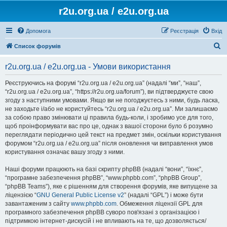
r2u.org.ua / e2u.org.ua
Допомога
Реєстрація
Вхід
П
Список форумів
о
r2u.org.ua / e2u.org.ua - Умови використання
ш
у
Реєструючись на форумі “r2u.org.ua / e2u.org.ua” (надалі “ми”, “наш”,
“r2u.org.ua / e2u.org.ua”, “https://r2u.org.ua/forum”), ви підтверджуєте свою
к
згоду з наступними умовами. Якщо ви не погоджуєтесь з ними, будь ласка,
не заходьте і/або не користуйтесь “r2u.org.ua / e2u.org.ua”. Ми залишаємо
за собою право змінювати ці правила будь-коли, і зробимо усе для того,
щоб проінформувати вас про це, однак з вашої сторони було б розумно
переглядати періодично цей текст на предмет змін, оскільки користування
форумом “r2u.org.ua / e2u.org.ua” після оновлення чи виправлення умов
користування означає вашу згоду з ними.
Наші форуми працюють на базі скрипту phpBB (надалі “вони”, “їхнє”,
“програмне забезпечення phpBB”, “www.phpbb.com”, “phpBB Group”,
“phpBB Teams”), яке є рішенням для створення форумів, яке випущене за
ліцензією “
GNU General Public License v2
” (надалі “GPL”) і може бути
завантаженим з сайту
www.phpbb.com
. Обмеження ліцензії GPL для
програмного забезпечення phpBB суворо пов'язані з організацією і
підтримкою інтернет-дискусій і не впливають на те, що дозволяється/