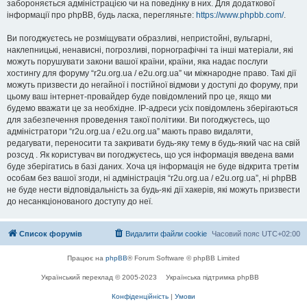
забороняється адміністрацією чи на поведінку в них. Для додаткової
інформації про phpBB, будь ласка, перегляньте:
https://www.phpbb.com/
.
Ви погоджуєтесь не розміщувати образливі, непристойні, вульгарні,
наклепницькі, ненависні, погрозливі, порнографічні та інші матеріали, які
можуть порушувати закони вашої країни, країни, яка надає послуги
хостингу для форуму “r2u.org.ua / e2u.org.ua” чи міжнародне право. Такі дії
можуть призвести до негайної і постійної відмови у доступі до форуму, при
цьому ваш інтернет-провайдер буде повідомлений про це, якщо ми
будемо вважати це за необхідне. IP-адреси усіх повідомлень зберігаються
для забезпечення проведення такої політики. Ви погоджуєтесь, що
адміністратори “r2u.org.ua / e2u.org.ua” мають право видаляти,
редагувати, переносити та закривати будь-яку тему в будь-який час на свій
розсуд . Як користувач ви погоджуєтесь, що уся інформація введена вами
буде зберігатись в базі даних. Хоча ця інформація не буде відкрита третім
особам без вашої згоди, ні адміністрація “r2u.org.ua / e2u.org.ua”, ні phpBB
не буде нести відповідальність за будь-які дії хакерів, які можуть призвести
до несанкціонованого доступу до неї.
Список форумів
Видалити файли cookie
Часовий пояс
UTC+02:00
Працює на
phpBB
® Forum Software © phpBB Limited
Український переклад © 2005-2023
Українська підтримка phpBB
Конфіденційність
|
Умови