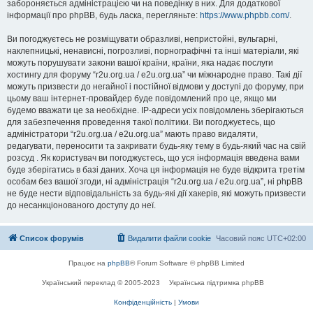
забороняється адміністрацією чи на поведінку в них. Для додаткової
інформації про phpBB, будь ласка, перегляньте:
https://www.phpbb.com/
.
Ви погоджуєтесь не розміщувати образливі, непристойні, вульгарні,
наклепницькі, ненависні, погрозливі, порнографічні та інші матеріали, які
можуть порушувати закони вашої країни, країни, яка надає послуги
хостингу для форуму “r2u.org.ua / e2u.org.ua” чи міжнародне право. Такі дії
можуть призвести до негайної і постійної відмови у доступі до форуму, при
цьому ваш інтернет-провайдер буде повідомлений про це, якщо ми
будемо вважати це за необхідне. IP-адреси усіх повідомлень зберігаються
для забезпечення проведення такої політики. Ви погоджуєтесь, що
адміністратори “r2u.org.ua / e2u.org.ua” мають право видаляти,
редагувати, переносити та закривати будь-яку тему в будь-який час на свій
розсуд . Як користувач ви погоджуєтесь, що уся інформація введена вами
буде зберігатись в базі даних. Хоча ця інформація не буде відкрита третім
особам без вашої згоди, ні адміністрація “r2u.org.ua / e2u.org.ua”, ні phpBB
не буде нести відповідальність за будь-які дії хакерів, які можуть призвести
до несанкціонованого доступу до неї.
Список форумів
Видалити файли cookie
Часовий пояс
UTC+02:00
Працює на
phpBB
® Forum Software © phpBB Limited
Український переклад © 2005-2023
Українська підтримка phpBB
Конфіденційність
|
Умови