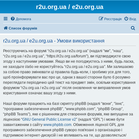
r2u.org.ua / e2u.org.ua
Допомога
Реєстрація
Вхід
П
Список форумів
о
r2u.org.ua / e2u.org.ua - Умови використання
ш
у
Реєструючись на форумі “r2u.org.ua / e2u.org.ua” (надалі “ми”, “наш”,
“r2u.org.ua / e2u.org.ua”, “https://r2u.org.ua/forum”), ви підтверджуєте свою
к
згоду з наступними умовами. Якщо ви не погоджуєтесь з ними, будь ласка,
не заходьте і/або не користуйтесь “r2u.org.ua / e2u.org.ua”. Ми залишаємо
за собою право змінювати ці правила будь-коли, і зробимо усе для того,
щоб проінформувати вас про це, однак з вашої сторони було б розумно
переглядати періодично цей текст на предмет змін, оскільки користування
форумом “r2u.org.ua / e2u.org.ua” після оновлення чи виправлення умов
користування означає вашу згоду з ними.
Наші форуми працюють на базі скрипту phpBB (надалі “вони”, “їхнє”,
“програмне забезпечення phpBB”, “www.phpbb.com”, “phpBB Group”,
“phpBB Teams”), яке є рішенням для створення форумів, яке випущене за
ліцензією “
GNU General Public License v2
” (надалі “GPL”) і може бути
завантаженим з сайту
www.phpbb.com
. Обмеження ліцензії GPL для
програмного забезпечення phpBB суворо пов'язані з організацією і
підтримкою інтернет-дискусій і не впливають на те, що дозволяється/