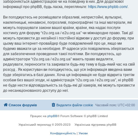
забороняється адміністрацією чи на поведінку в них. Для додаткової
інформації про phpBB, будь ласка, перегляньте:
https://www.phpbb.com/
.
Ви погоджуєтесь не розміщувати образливі, непристойні, вульгарні,
наклепницькі, ненависні, погрозливі, порнографічні та інші матеріали, які
можуть порушувати закони вашої країни, країни, яка надає послуги
хостингу для форуму “r2u.org.ua / e2u.org.ua” чи міжнародне право. Такі дії
можуть призвести до негайної і постійної відмови у доступі до форуму, при
цьому ваш інтернет-провайдер буде повідомлений про це, якщо ми
будемо вважати це за необхідне. IP-адреси усіх повідомлень зберігаються
для забезпечення проведення такої політики. Ви погоджуєтесь, що
адміністратори “r2u.org.ua / e2u.org.ua” мають право видаляти,
редагувати, переносити та закривати будь-яку тему в будь-який час на свій
розсуд . Як користувач ви погоджуєтесь, що уся інформація введена вами
буде зберігатись в базі даних. Хоча ця інформація не буде відкрита третім
особам без вашої згоди, ні адміністрація “r2u.org.ua / e2u.org.ua”, ні phpBB
не буде нести відповідальність за будь-які дії хакерів, які можуть призвести
до несанкціонованого доступу до неї.
Список форумів
Видалити файли cookie
Часовий пояс
UTC+02:00
Працює на
phpBB
® Forum Software © phpBB Limited
Український переклад © 2005-2023
Українська підтримка phpBB
Конфіденційність
|
Умови