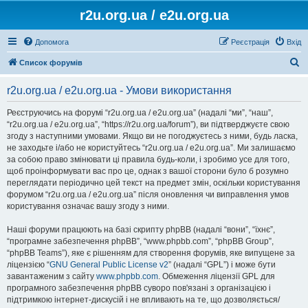
r2u.org.ua / e2u.org.ua
Допомога
Реєстрація
Вхід
П
Список форумів
о
r2u.org.ua / e2u.org.ua - Умови використання
ш
у
Реєструючись на форумі “r2u.org.ua / e2u.org.ua” (надалі “ми”, “наш”,
“r2u.org.ua / e2u.org.ua”, “https://r2u.org.ua/forum”), ви підтверджуєте свою
к
згоду з наступними умовами. Якщо ви не погоджуєтесь з ними, будь ласка,
не заходьте і/або не користуйтесь “r2u.org.ua / e2u.org.ua”. Ми залишаємо
за собою право змінювати ці правила будь-коли, і зробимо усе для того,
щоб проінформувати вас про це, однак з вашої сторони було б розумно
переглядати періодично цей текст на предмет змін, оскільки користування
форумом “r2u.org.ua / e2u.org.ua” після оновлення чи виправлення умов
користування означає вашу згоду з ними.
Наші форуми працюють на базі скрипту phpBB (надалі “вони”, “їхнє”,
“програмне забезпечення phpBB”, “www.phpbb.com”, “phpBB Group”,
“phpBB Teams”), яке є рішенням для створення форумів, яке випущене за
ліцензією “
GNU General Public License v2
” (надалі “GPL”) і може бути
завантаженим з сайту
www.phpbb.com
. Обмеження ліцензії GPL для
програмного забезпечення phpBB суворо пов'язані з організацією і
підтримкою інтернет-дискусій і не впливають на те, що дозволяється/