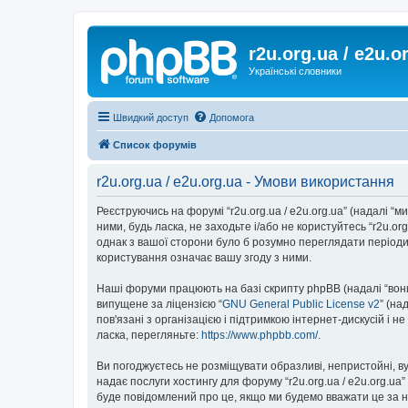
r2u.org.ua / e2u.o
Українські словники
Швидкий доступ
Допомога
Список форумів
r2u.org.ua / e2u.org.ua - Умови використання
Реєструючись на форумі “r2u.org.ua / e2u.org.ua” (надалі “ми”
ними, будь ласка, не заходьте і/або не користуйтесь “r2u.o
однак з вашої сторони було б розумно переглядати періодич
користування означає вашу згоду з ними.
Наші форуми працюють на базі скрипту phpBB (надалі “вони”
випущене за ліцензією “
GNU General Public License v2
” (на
пов'язані з організацією і підтримкою інтернет-дискусій і 
ласка, перегляньте:
https://www.phpbb.com/
.
Ви погоджуєтесь не розміщувати образливі, непристойні, вул
надає послуги хостингу для форуму “r2u.org.ua / e2u.org.ua
буде повідомлений про це, якщо ми будемо вважати це за н