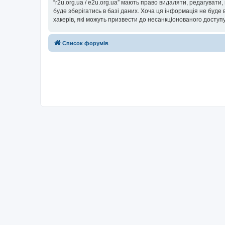
“r2u.org.ua / e2u.org.ua” мають право видаляти, редагувати
буде зберігатись в базі даних. Хоча ця інформація не буде ві
хакерів, які можуть призвести до несанкціонованого доступу
Список форумів