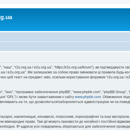
rg.ua
, “наш”, “r2u.org.ua / e2u.org.ua”, “https://r2u.org.ua/forum”), ви підтверджуєт
rg.ua / e2u.org.ua”. Ми залишаємо за собою право змінювати ці правила будь-ко
но цей текст на предмет змін, оскільки користування форумом “r2u.org.ua / e
, “їхнє”, “програмне забезпечення phpBB”, “www.phpbb.com”, “phpBB Group”, 
далі “GPL”) і може бути завантаженим з сайту
www.phpbb.com
. Обмеження ліце
не впливають на те, що дозволяється/забороняється адміністрацією чи на повед
ьгарні, наклепницькі, ненависні, погрозливі, порнографічні та інші матеріали,
” чи міжнародне право. Такі дії можуть призвести до негайної і постійної відм
еобхідне. IP-адреси усіх повідомлень зберігаються для забезпечення проведе