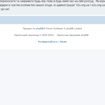
, переносити та закривати будь-яку тему в будь-який час на свій розсуд . Як к
дкрита третім особам без вашої згоди, ні адміністрація “r2u.org.ua / e2u.org.ua
 до неї.
Працює на
phpBB
® Forum Software © phpBB Limited
Український переклад © 2005-2023
Українська підтримка phpBB
Конфіденційність
|
Умови