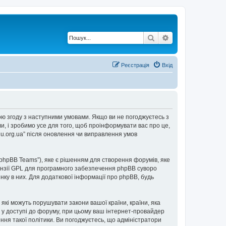
Пошук
Розширений по
Реєстрація
Вхід
е свою згоду з наступними умовами. Якщо ви не погоджуєтесь з
ли, і зробимо усе для того, щоб проінформувати вас про це,
2u.org.ua” після оновлення чи виправлення умов
“phpBB Teams”), яке є рішенням для створення форумів, яке
нзії GPL для програмного забезпечення phpBB суворо
інку в них. Для додаткової інформації про phpBB, будь
 які можуть порушувати закони вашої країни, країни, яка
ови у доступі до форуму, при цьому ваш інтернет-провайдер
ння такої політики. Ви погоджуєтесь, що адміністратори