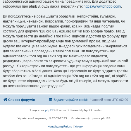
забороняється адміністрацією чи на поведінку в них. Для додаткової
інформації про phpBB, будь ласка, перегляньте:
https://www.phpbb.com/
.
Ви погоджуєтесь не розміщувати образливі, непристойні, вульгарні,
наклепницькі, ненависні, погрозливі, порнографічні та інші матеріали, які
можуть порушувати закони вашої країни, країни, яка надає послуги
хостингу для форуму “r2u.org.ua / e2u.org.ua” чи міжнародне право. Такі дії
можуть призвести до негайної і постійної відмови у доступі до форуму, при
цьому ваш інтернет-провайдер буде повідомлений про це, якщо ми
будемо вважати це за необхідне. IP-адреси усіх повідомлень зберігаються
для забезпечення проведення такої політики. Ви погоджуєтесь, що
адміністратори “r2u.org.ua / e2u.org.ua” мають право видаляти,
редагувати, переносити та закривати будь-яку тему в будь-який час на свій
розсуд . Як користувач ви погоджуєтесь, що уся інформація введена вами
буде зберігатись в базі даних. Хоча ця інформація не буде відкрита третім
особам без вашої згоди, ні адміністрація “r2u.org.ua / e2u.org.ua”, ні phpBB
не буде нести відповідальність за будь-які дії хакерів, які можуть призвести
до несанкціонованого доступу до неї.
Список форумів
Видалити файли cookie
Часовий пояс
UTC+02:00
Працює на
phpBB
® Forum Software © phpBB Limited
Український переклад © 2005-2023
Українська підтримка phpBB
Конфіденційність
|
Умови