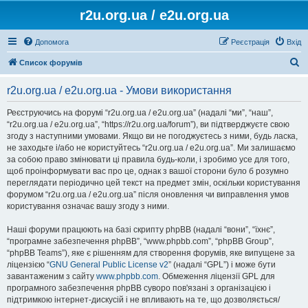
r2u.org.ua / e2u.org.ua
Допомога
Реєстрація
Вхід
П
Список форумів
о
r2u.org.ua / e2u.org.ua - Умови використання
ш
у
Реєструючись на форумі “r2u.org.ua / e2u.org.ua” (надалі “ми”, “наш”,
“r2u.org.ua / e2u.org.ua”, “https://r2u.org.ua/forum”), ви підтверджуєте свою
к
згоду з наступними умовами. Якщо ви не погоджуєтесь з ними, будь ласка,
не заходьте і/або не користуйтесь “r2u.org.ua / e2u.org.ua”. Ми залишаємо
за собою право змінювати ці правила будь-коли, і зробимо усе для того,
щоб проінформувати вас про це, однак з вашої сторони було б розумно
переглядати періодично цей текст на предмет змін, оскільки користування
форумом “r2u.org.ua / e2u.org.ua” після оновлення чи виправлення умов
користування означає вашу згоду з ними.
Наші форуми працюють на базі скрипту phpBB (надалі “вони”, “їхнє”,
“програмне забезпечення phpBB”, “www.phpbb.com”, “phpBB Group”,
“phpBB Teams”), яке є рішенням для створення форумів, яке випущене за
ліцензією “
GNU General Public License v2
” (надалі “GPL”) і може бути
завантаженим з сайту
www.phpbb.com
. Обмеження ліцензії GPL для
програмного забезпечення phpBB суворо пов'язані з організацією і
підтримкою інтернет-дискусій і не впливають на те, що дозволяється/