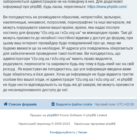
забороняється адміністрацією чи на поведінку в них. Для додаткової
інформації про phpBB, будь ласка, перегляньте:
https://www.phpbb.com/
.
Ви погоджуєтесь не розміщувати образливі, непристойні, вульгарні,
наклепницькі, ненависні, погрозливі, порнографічні та інші матеріали, які
можуть порушувати закони вашої країни, країни, яка надає послуги
хостингу для форуму “r2u.org.ua / e2u.org.ua” чи міжнародне право. Такі дії
можуть призвести до негайної і постійної відмови у доступі до форуму, при
цьому ваш інтернет-провайдер буде повідомлений про це, якщо ми
будемо вважати це за необхідне. IP-адреси усіх повідомлень зберігаються
для забезпечення проведення такої політики. Ви погоджуєтесь, що
адміністратори “r2u.org.ua / e2u.org.ua” мають право видаляти,
редагувати, переносити та закривати будь-яку тему в будь-який час на свій
розсуд . Як користувач ви погоджуєтесь, що уся інформація введена вами
буде зберігатись в базі даних. Хоча ця інформація не буде відкрита третім
особам без вашої згоди, ні адміністрація “r2u.org.ua / e2u.org.ua”, ні phpBB
не буде нести відповідальність за будь-які дії хакерів, які можуть призвести
до несанкціонованого доступу до неї.
Список форумів
Видалити файли cookie
Часовий пояс
UTC+02:00
Працює на
phpBB
® Forum Software © phpBB Limited
Український переклад © 2005-2023
Українська підтримка phpBB
Конфіденційність
|
Умови