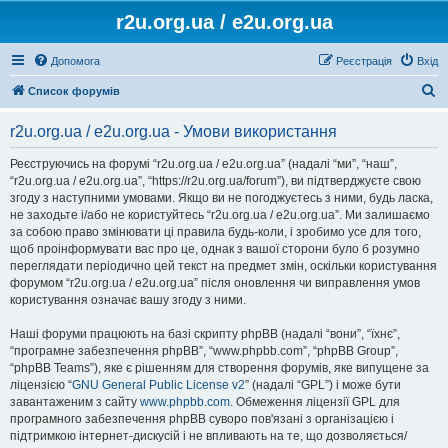
r2u.org.ua / e2u.org.ua
Допомога
Реєстрація
Вхід
П
Список форумів
о
r2u.org.ua / e2u.org.ua - Умови використання
ш
у
Реєструючись на форумі “r2u.org.ua / e2u.org.ua” (надалі “ми”, “наш”,
“r2u.org.ua / e2u.org.ua”, “https://r2u.org.ua/forum”), ви підтверджуєте свою
к
згоду з наступними умовами. Якщо ви не погоджуєтесь з ними, будь ласка,
не заходьте і/або не користуйтесь “r2u.org.ua / e2u.org.ua”. Ми залишаємо
за собою право змінювати ці правила будь-коли, і зробимо усе для того,
щоб проінформувати вас про це, однак з вашої сторони було б розумно
переглядати періодично цей текст на предмет змін, оскільки користування
форумом “r2u.org.ua / e2u.org.ua” після оновлення чи виправлення умов
користування означає вашу згоду з ними.
Наші форуми працюють на базі скрипту phpBB (надалі “вони”, “їхнє”,
“програмне забезпечення phpBB”, “www.phpbb.com”, “phpBB Group”,
“phpBB Teams”), яке є рішенням для створення форумів, яке випущене за
ліцензією “
GNU General Public License v2
” (надалі “GPL”) і може бути
завантаженим з сайту
www.phpbb.com
. Обмеження ліцензії GPL для
програмного забезпечення phpBB суворо пов'язані з організацією і
підтримкою інтернет-дискусій і не впливають на те, що дозволяється/