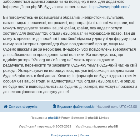
забороняється адміністрацією чи на поведінку в них. Для додаткової
інформації про phpBB, будь ласка, перегляньте:
https://www.phpbb.com/
.
Ви погоджуєтесь не розміщувати образливі, непристойні, вульгарні,
наклепницькі, ненависні, погрозливі, порнографічні та інші матеріали, які
можуть порушувати закони вашої країни, країни, яка надає послуги
хостингу для форуму “r2u.org.ua / e2u.org.ua” чи міжнародне право. Такі дії
можуть призвести до негайної і постійної відмови у доступі до форуму, при
цьому ваш інтернет-провайдер буде повідомлений про це, якщо ми
будемо вважати це за необхідне. IP-адреси усіх повідомлень зберігаються
для забезпечення проведення такої політики. Ви погоджуєтесь, що
адміністратори “r2u.org.ua / e2u.org.ua” мають право видаляти,
редагувати, переносити та закривати будь-яку тему в будь-який час на свій
розсуд . Як користувач ви погоджуєтесь, що уся інформація введена вами
буде зберігатись в базі даних. Хоча ця інформація не буде відкрита третім
особам без вашої згоди, ні адміністрація “r2u.org.ua / e2u.org.ua”, ні phpBB
не буде нести відповідальність за будь-які дії хакерів, які можуть призвести
до несанкціонованого доступу до неї.
Список форумів
Видалити файли cookie
Часовий пояс
UTC+02:00
Працює на
phpBB
® Forum Software © phpBB Limited
Український переклад © 2005-2023
Українська підтримка phpBB
Конфіденційність
|
Умови