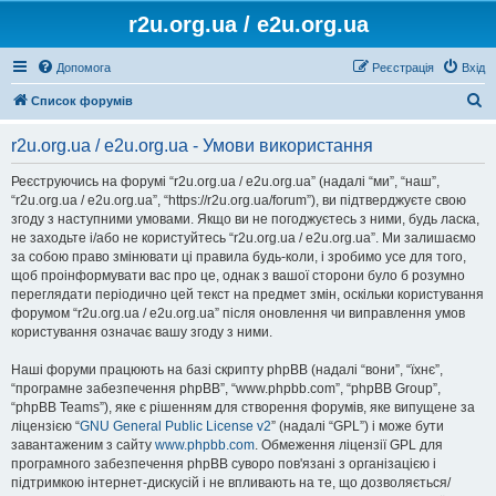
r2u.org.ua / e2u.org.ua
Допомога
Реєстрація
Вхід
П
Список форумів
о
r2u.org.ua / e2u.org.ua - Умови використання
ш
у
Реєструючись на форумі “r2u.org.ua / e2u.org.ua” (надалі “ми”, “наш”,
“r2u.org.ua / e2u.org.ua”, “https://r2u.org.ua/forum”), ви підтверджуєте свою
к
згоду з наступними умовами. Якщо ви не погоджуєтесь з ними, будь ласка,
не заходьте і/або не користуйтесь “r2u.org.ua / e2u.org.ua”. Ми залишаємо
за собою право змінювати ці правила будь-коли, і зробимо усе для того,
щоб проінформувати вас про це, однак з вашої сторони було б розумно
переглядати періодично цей текст на предмет змін, оскільки користування
форумом “r2u.org.ua / e2u.org.ua” після оновлення чи виправлення умов
користування означає вашу згоду з ними.
Наші форуми працюють на базі скрипту phpBB (надалі “вони”, “їхнє”,
“програмне забезпечення phpBB”, “www.phpbb.com”, “phpBB Group”,
“phpBB Teams”), яке є рішенням для створення форумів, яке випущене за
ліцензією “
GNU General Public License v2
” (надалі “GPL”) і може бути
завантаженим з сайту
www.phpbb.com
. Обмеження ліцензії GPL для
програмного забезпечення phpBB суворо пов'язані з організацією і
підтримкою інтернет-дискусій і не впливають на те, що дозволяється/