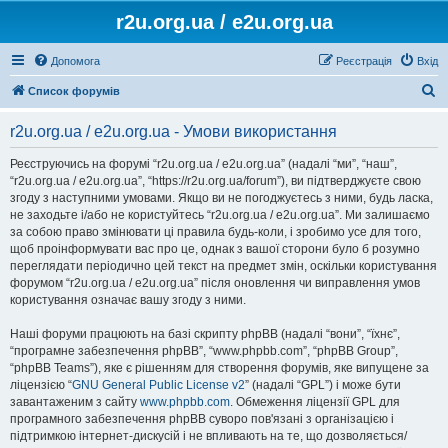
r2u.org.ua / e2u.org.ua
Допомога
Реєстрація
Вхід
П
Список форумів
о
r2u.org.ua / e2u.org.ua - Умови використання
ш
у
Реєструючись на форумі “r2u.org.ua / e2u.org.ua” (надалі “ми”, “наш”,
“r2u.org.ua / e2u.org.ua”, “https://r2u.org.ua/forum”), ви підтверджуєте свою
к
згоду з наступними умовами. Якщо ви не погоджуєтесь з ними, будь ласка,
не заходьте і/або не користуйтесь “r2u.org.ua / e2u.org.ua”. Ми залишаємо
за собою право змінювати ці правила будь-коли, і зробимо усе для того,
щоб проінформувати вас про це, однак з вашої сторони було б розумно
переглядати періодично цей текст на предмет змін, оскільки користування
форумом “r2u.org.ua / e2u.org.ua” після оновлення чи виправлення умов
користування означає вашу згоду з ними.
Наші форуми працюють на базі скрипту phpBB (надалі “вони”, “їхнє”,
“програмне забезпечення phpBB”, “www.phpbb.com”, “phpBB Group”,
“phpBB Teams”), яке є рішенням для створення форумів, яке випущене за
ліцензією “
GNU General Public License v2
” (надалі “GPL”) і може бути
завантаженим з сайту
www.phpbb.com
. Обмеження ліцензії GPL для
програмного забезпечення phpBB суворо пов'язані з організацією і
підтримкою інтернет-дискусій і не впливають на те, що дозволяється/