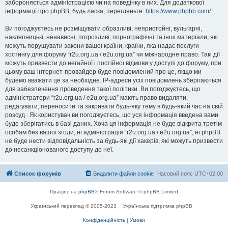
забороняється адміністрацією чи на поведінку в них. Для додаткової
інформації про phpBB, будь ласка, перегляньте:
https://www.phpbb.com/
.
Ви погоджуєтесь не розміщувати образливі, непристойні, вульгарні,
наклепницькі, ненависні, погрозливі, порнографічні та інші матеріали, які
можуть порушувати закони вашої країни, країни, яка надає послуги
хостингу для форуму “r2u.org.ua / e2u.org.ua” чи міжнародне право. Такі дії
можуть призвести до негайної і постійної відмови у доступі до форуму, при
цьому ваш інтернет-провайдер буде повідомлений про це, якщо ми
будемо вважати це за необхідне. IP-адреси усіх повідомлень зберігаються
для забезпечення проведення такої політики. Ви погоджуєтесь, що
адміністратори “r2u.org.ua / e2u.org.ua” мають право видаляти,
редагувати, переносити та закривати будь-яку тему в будь-який час на свій
розсуд . Як користувач ви погоджуєтесь, що уся інформація введена вами
буде зберігатись в базі даних. Хоча ця інформація не буде відкрита третім
особам без вашої згоди, ні адміністрація “r2u.org.ua / e2u.org.ua”, ні phpBB
не буде нести відповідальність за будь-які дії хакерів, які можуть призвести
до несанкціонованого доступу до неї.
Список форумів
Видалити файли cookie
Часовий пояс
UTC+02:00
Працює на
phpBB
® Forum Software © phpBB Limited
Український переклад © 2005-2023
Українська підтримка phpBB
Конфіденційність
|
Умови