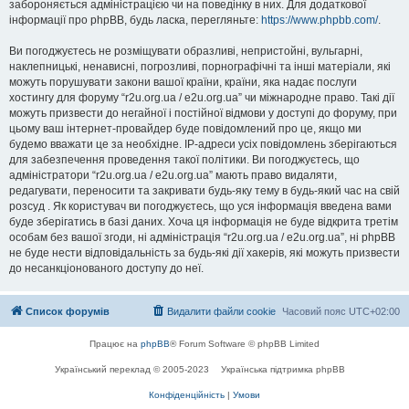
забороняється адміністрацією чи на поведінку в них. Для додаткової
інформації про phpBB, будь ласка, перегляньте:
https://www.phpbb.com/
.
Ви погоджуєтесь не розміщувати образливі, непристойні, вульгарні,
наклепницькі, ненависні, погрозливі, порнографічні та інші матеріали, які
можуть порушувати закони вашої країни, країни, яка надає послуги
хостингу для форуму “r2u.org.ua / e2u.org.ua” чи міжнародне право. Такі дії
можуть призвести до негайної і постійної відмови у доступі до форуму, при
цьому ваш інтернет-провайдер буде повідомлений про це, якщо ми
будемо вважати це за необхідне. IP-адреси усіх повідомлень зберігаються
для забезпечення проведення такої політики. Ви погоджуєтесь, що
адміністратори “r2u.org.ua / e2u.org.ua” мають право видаляти,
редагувати, переносити та закривати будь-яку тему в будь-який час на свій
розсуд . Як користувач ви погоджуєтесь, що уся інформація введена вами
буде зберігатись в базі даних. Хоча ця інформація не буде відкрита третім
особам без вашої згоди, ні адміністрація “r2u.org.ua / e2u.org.ua”, ні phpBB
не буде нести відповідальність за будь-які дії хакерів, які можуть призвести
до несанкціонованого доступу до неї.
Список форумів
Видалити файли cookie
Часовий пояс
UTC+02:00
Працює на
phpBB
® Forum Software © phpBB Limited
Український переклад © 2005-2023
Українська підтримка phpBB
Конфіденційність
|
Умови