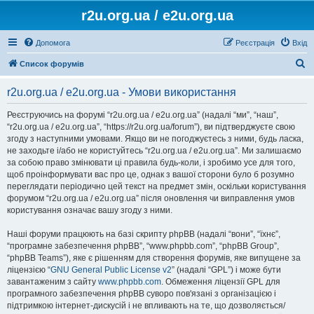
r2u.org.ua / e2u.org.ua
Допомога
Реєстрація
Вхід
П
Список форумів
о
r2u.org.ua / e2u.org.ua - Умови використання
ш
у
Реєструючись на форумі “r2u.org.ua / e2u.org.ua” (надалі “ми”, “наш”,
“r2u.org.ua / e2u.org.ua”, “https://r2u.org.ua/forum”), ви підтверджуєте свою
к
згоду з наступними умовами. Якщо ви не погоджуєтесь з ними, будь ласка,
не заходьте і/або не користуйтесь “r2u.org.ua / e2u.org.ua”. Ми залишаємо
за собою право змінювати ці правила будь-коли, і зробимо усе для того,
щоб проінформувати вас про це, однак з вашої сторони було б розумно
переглядати періодично цей текст на предмет змін, оскільки користування
форумом “r2u.org.ua / e2u.org.ua” після оновлення чи виправлення умов
користування означає вашу згоду з ними.
Наші форуми працюють на базі скрипту phpBB (надалі “вони”, “їхнє”,
“програмне забезпечення phpBB”, “www.phpbb.com”, “phpBB Group”,
“phpBB Teams”), яке є рішенням для створення форумів, яке випущене за
ліцензією “
GNU General Public License v2
” (надалі “GPL”) і може бути
завантаженим з сайту
www.phpbb.com
. Обмеження ліцензії GPL для
програмного забезпечення phpBB суворо пов'язані з організацією і
підтримкою інтернет-дискусій і не впливають на те, що дозволяється/