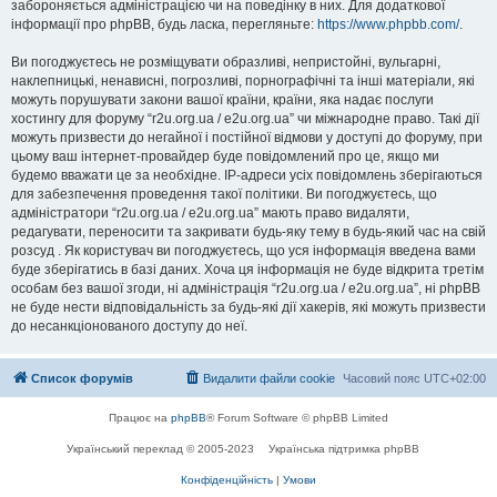
забороняється адміністрацією чи на поведінку в них. Для додаткової
інформації про phpBB, будь ласка, перегляньте:
https://www.phpbb.com/
.
Ви погоджуєтесь не розміщувати образливі, непристойні, вульгарні,
наклепницькі, ненависні, погрозливі, порнографічні та інші матеріали, які
можуть порушувати закони вашої країни, країни, яка надає послуги
хостингу для форуму “r2u.org.ua / e2u.org.ua” чи міжнародне право. Такі дії
можуть призвести до негайної і постійної відмови у доступі до форуму, при
цьому ваш інтернет-провайдер буде повідомлений про це, якщо ми
будемо вважати це за необхідне. IP-адреси усіх повідомлень зберігаються
для забезпечення проведення такої політики. Ви погоджуєтесь, що
адміністратори “r2u.org.ua / e2u.org.ua” мають право видаляти,
редагувати, переносити та закривати будь-яку тему в будь-який час на свій
розсуд . Як користувач ви погоджуєтесь, що уся інформація введена вами
буде зберігатись в базі даних. Хоча ця інформація не буде відкрита третім
особам без вашої згоди, ні адміністрація “r2u.org.ua / e2u.org.ua”, ні phpBB
не буде нести відповідальність за будь-які дії хакерів, які можуть призвести
до несанкціонованого доступу до неї.
Список форумів
Видалити файли cookie
Часовий пояс
UTC+02:00
Працює на
phpBB
® Forum Software © phpBB Limited
Український переклад © 2005-2023
Українська підтримка phpBB
Конфіденційність
|
Умови