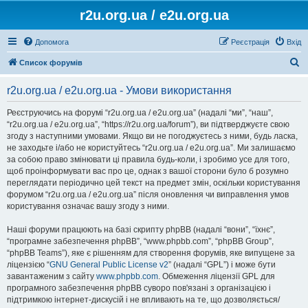
r2u.org.ua / e2u.org.ua
Допомога
Реєстрація
Вхід
П
Список форумів
о
r2u.org.ua / e2u.org.ua - Умови використання
ш
у
Реєструючись на форумі “r2u.org.ua / e2u.org.ua” (надалі “ми”, “наш”,
“r2u.org.ua / e2u.org.ua”, “https://r2u.org.ua/forum”), ви підтверджуєте свою
к
згоду з наступними умовами. Якщо ви не погоджуєтесь з ними, будь ласка,
не заходьте і/або не користуйтесь “r2u.org.ua / e2u.org.ua”. Ми залишаємо
за собою право змінювати ці правила будь-коли, і зробимо усе для того,
щоб проінформувати вас про це, однак з вашої сторони було б розумно
переглядати періодично цей текст на предмет змін, оскільки користування
форумом “r2u.org.ua / e2u.org.ua” після оновлення чи виправлення умов
користування означає вашу згоду з ними.
Наші форуми працюють на базі скрипту phpBB (надалі “вони”, “їхнє”,
“програмне забезпечення phpBB”, “www.phpbb.com”, “phpBB Group”,
“phpBB Teams”), яке є рішенням для створення форумів, яке випущене за
ліцензією “
GNU General Public License v2
” (надалі “GPL”) і може бути
завантаженим з сайту
www.phpbb.com
. Обмеження ліцензії GPL для
програмного забезпечення phpBB суворо пов'язані з організацією і
підтримкою інтернет-дискусій і не впливають на те, що дозволяється/