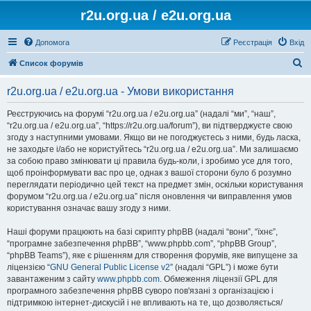
r2u.org.ua / e2u.org.ua
Допомога
Реєстрація
Вхід
П
Список форумів
о
r2u.org.ua / e2u.org.ua - Умови використання
ш
у
Реєструючись на форумі “r2u.org.ua / e2u.org.ua” (надалі “ми”, “наш”,
“r2u.org.ua / e2u.org.ua”, “https://r2u.org.ua/forum”), ви підтверджуєте свою
к
згоду з наступними умовами. Якщо ви не погоджуєтесь з ними, будь ласка,
не заходьте і/або не користуйтесь “r2u.org.ua / e2u.org.ua”. Ми залишаємо
за собою право змінювати ці правила будь-коли, і зробимо усе для того,
щоб проінформувати вас про це, однак з вашої сторони було б розумно
переглядати періодично цей текст на предмет змін, оскільки користування
форумом “r2u.org.ua / e2u.org.ua” після оновлення чи виправлення умов
користування означає вашу згоду з ними.
Наші форуми працюють на базі скрипту phpBB (надалі “вони”, “їхнє”,
“програмне забезпечення phpBB”, “www.phpbb.com”, “phpBB Group”,
“phpBB Teams”), яке є рішенням для створення форумів, яке випущене за
ліцензією “
GNU General Public License v2
” (надалі “GPL”) і може бути
завантаженим з сайту
www.phpbb.com
. Обмеження ліцензії GPL для
програмного забезпечення phpBB суворо пов'язані з організацією і
підтримкою інтернет-дискусій і не впливають на те, що дозволяється/