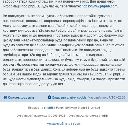
забороняється адміністрацією чи на поведінку в них. Для додаткової
інформації про phpBB, будь ласка, перегляньте:
https://www.phpbb.com/
.
Ви погоджуєтесь не розміщувати образливі, непристойні, вульгарні,
наклепницькі, ненависні, погрозливі, порнографічні та інші матеріали, які
можуть порушувати закони вашої країни, країни, яка надає послуги
хостингу для форуму “r2u.org.ua / e2u.org.ua” чи міжнародне право. Такі дії
можуть призвести до негайної і постійної відмови у доступі до форуму, при
цьому ваш інтернет-провайдер буде повідомлений про це, якщо ми
будемо вважати це за необхідне. IP-адреси усіх повідомлень зберігаються
для забезпечення проведення такої політики. Ви погоджуєтесь, що
адміністратори “r2u.org.ua / e2u.org.ua” мають право видаляти,
редагувати, переносити та закривати будь-яку тему в будь-який час на свій
розсуд . Як користувач ви погоджуєтесь, що уся інформація введена вами
буде зберігатись в базі даних. Хоча ця інформація не буде відкрита третім
особам без вашої згоди, ні адміністрація “r2u.org.ua / e2u.org.ua”, ні phpBB
не буде нести відповідальність за будь-які дії хакерів, які можуть призвести
до несанкціонованого доступу до неї.
Список форумів
Видалити файли cookie
Часовий пояс
UTC+02:00
Працює на
phpBB
® Forum Software © phpBB Limited
Український переклад © 2005-2023
Українська підтримка phpBB
Конфіденційність
|
Умови