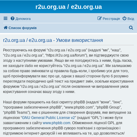
r2u.org.ua / e2u.org.ua
Допомога
Реєстрація
Вхід
П
Список форумів
о
r2u.org.ua / e2u.org.ua - Умови використання
ш
у
Реєструючись на форумі “r2u.org.ua / e2u.org.ua” (надалі “ми”, “наш”,
“r2u.org.ua / e2u.org.ua”, “https://r2u.org.ua/forum”), ви підтверджуєте свою
к
згоду з наступними умовами. Якщо ви не погоджуєтесь з ними, будь ласка,
не заходьте і/або не користуйтесь “r2u.org.ua / e2u.org.ua”. Ми залишаємо
за собою право змінювати ці правила будь-коли, і зробимо усе для того,
щоб проінформувати вас про це, однак з вашої сторони було б розумно
переглядати періодично цей текст на предмет змін, оскільки користування
форумом “r2u.org.ua / e2u.org.ua” після оновлення чи виправлення умов
користування означає вашу згоду з ними.
Наші форуми працюють на базі скрипту phpBB (надалі “вони”, “їхнє”,
“програмне забезпечення phpBB”, “www.phpbb.com”, “phpBB Group”,
“phpBB Teams”), яке є рішенням для створення форумів, яке випущене за
ліцензією “
GNU General Public License v2
” (надалі “GPL”) і може бути
завантаженим з сайту
www.phpbb.com
. Обмеження ліцензії GPL для
програмного забезпечення phpBB суворо пов'язані з організацією і
підтримкою інтернет-дискусій і не впливають на те, що дозволяється/