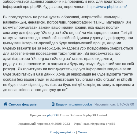
забороняється адміністрацією чи на поведінку в них. Для додаткової
інформації про phpBB, будь ласка, перегляньте:
https://www.phpbb.com/
.
Ви погоджуєтесь не розміщувати образливі, непристойні, вульгарні,
наклепницькі, ненависні, погрозливі, порнографічні та інші матеріали, які
можуть порушувати закони вашої країни, країни, яка надає послуги
хостингу для форуму “r2u.org.ua / e2u.org.ua” чи міжнародне право. Такі дії
можуть призвести до негайної і постійної відмови у доступі до форуму, при
цьому ваш інтернет-провайдер буде повідомлений про це, якщо ми
будемо вважати це за необхідне. IP-адреси усіх повідомлень зберігаються
для забезпечення проведення такої політики. Ви погоджуєтесь, що
адміністратори “r2u.org.ua / e2u.org.ua” мають право видаляти,
редагувати, переносити та закривати будь-яку тему в будь-який час на свій
розсуд . Як користувач ви погоджуєтесь, що уся інформація введена вами
буде зберігатись в базі даних. Хоча ця інформація не буде відкрита третім
особам без вашої згоди, ні адміністрація “r2u.org.ua / e2u.org.ua”, ні phpBB
не буде нести відповідальність за будь-які дії хакерів, які можуть призвести
до несанкціонованого доступу до неї.
Список форумів
Видалити файли cookie
Часовий пояс
UTC+02:00
Працює на
phpBB
® Forum Software © phpBB Limited
Український переклад © 2005-2023
Українська підтримка phpBB
Конфіденційність
|
Умови