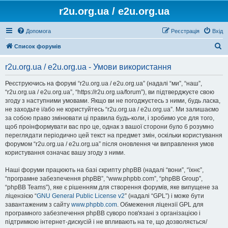
r2u.org.ua / e2u.org.ua
Допомога
Реєстрація
Вхід
П
Список форумів
о
r2u.org.ua / e2u.org.ua - Умови використання
ш
у
Реєструючись на форумі “r2u.org.ua / e2u.org.ua” (надалі “ми”, “наш”,
“r2u.org.ua / e2u.org.ua”, “https://r2u.org.ua/forum”), ви підтверджуєте свою
к
згоду з наступними умовами. Якщо ви не погоджуєтесь з ними, будь ласка,
не заходьте і/або не користуйтесь “r2u.org.ua / e2u.org.ua”. Ми залишаємо
за собою право змінювати ці правила будь-коли, і зробимо усе для того,
щоб проінформувати вас про це, однак з вашої сторони було б розумно
переглядати періодично цей текст на предмет змін, оскільки користування
форумом “r2u.org.ua / e2u.org.ua” після оновлення чи виправлення умов
користування означає вашу згоду з ними.
Наші форуми працюють на базі скрипту phpBB (надалі “вони”, “їхнє”,
“програмне забезпечення phpBB”, “www.phpbb.com”, “phpBB Group”,
“phpBB Teams”), яке є рішенням для створення форумів, яке випущене за
ліцензією “
GNU General Public License v2
” (надалі “GPL”) і може бути
завантаженим з сайту
www.phpbb.com
. Обмеження ліцензії GPL для
програмного забезпечення phpBB суворо пов'язані з організацією і
підтримкою інтернет-дискусій і не впливають на те, що дозволяється/