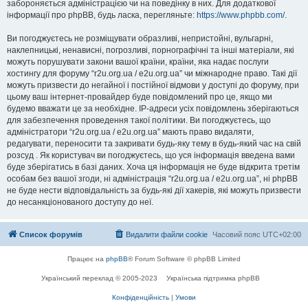
забороняється адміністрацією чи на поведінку в них. Для додаткової
інформації про phpBB, будь ласка, перегляньте:
https://www.phpbb.com/
.
Ви погоджуєтесь не розміщувати образливі, непристойні, вульгарні,
наклепницькі, ненависні, погрозливі, порнографічні та інші матеріали, які
можуть порушувати закони вашої країни, країни, яка надає послуги
хостингу для форуму “r2u.org.ua / e2u.org.ua” чи міжнародне право. Такі дії
можуть призвести до негайної і постійної відмови у доступі до форуму, при
цьому ваш інтернет-провайдер буде повідомлений про це, якщо ми
будемо вважати це за необхідне. IP-адреси усіх повідомлень зберігаються
для забезпечення проведення такої політики. Ви погоджуєтесь, що
адміністратори “r2u.org.ua / e2u.org.ua” мають право видаляти,
редагувати, переносити та закривати будь-яку тему в будь-який час на свій
розсуд . Як користувач ви погоджуєтесь, що уся інформація введена вами
буде зберігатись в базі даних. Хоча ця інформація не буде відкрита третім
особам без вашої згоди, ні адміністрація “r2u.org.ua / e2u.org.ua”, ні phpBB
не буде нести відповідальність за будь-які дії хакерів, які можуть призвести
до несанкціонованого доступу до неї.
Список форумів
Видалити файли cookie
Часовий пояс
UTC+02:00
Працює на
phpBB
® Forum Software © phpBB Limited
Український переклад © 2005-2023
Українська підтримка phpBB
Конфіденційність
|
Умови