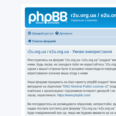
r2u.org.ua / e2u.o
Українські словники
Швидкий доступ
Допомога
Список форумів
r2u.org.ua / e2u.org.ua - Умови використання
Реєструючись на форумі “r2u.org.ua / e2u.org.ua” (надалі “ми”
ними, будь ласка, не заходьте і/або не користуйтесь “r2u.o
однак з вашої сторони було б розумно переглядати періодич
користування означає вашу згоду з ними.
Наші форуми працюють на базі скрипту phpBB (надалі “вони”
випущене за ліцензією “
GNU General Public License v2
” (на
пов'язані з організацією і підтримкою інтернет-дискусій і 
ласка, перегляньте:
https://www.phpbb.com/
.
Ви погоджуєтесь не розміщувати образливі, непристойні, вул
надає послуги хостингу для форуму “r2u.org.ua / e2u.org.ua
буде повідомлений про це, якщо ми будемо вважати це за н