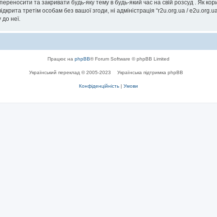
, переносити та закривати будь-яку тему в будь-який час на свій розсуд . Як к
дкрита третім особам без вашої згоди, ні адміністрація “r2u.org.ua / e2u.org.ua
 до неї.
Працює на
phpBB
® Forum Software © phpBB Limited
Український переклад © 2005-2023
Українська підтримка phpBB
Конфіденційність
|
Умови