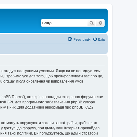
Пошук
Розширений по
Реєстрація
Вхід
е свою згоду з наступними умовами. Якщо ви не погоджуєтесь з
ли, і зробимо усе для того, щоб проінформувати вас про це,
2u.org.ua” після оновлення чи виправлення умов
“phpBB Teams”), яке є рішенням для створення форумів, яке
нзії GPL для програмного забезпечення phpBB суворо
інку в них. Для додаткової інформації про phpBB, будь
 які можуть порушувати закони вашої країни, країни, яка
ови у доступі до форуму, при цьому ваш інтернет-провайдер
ння такої політики. Ви погоджуєтесь, що адміністратори