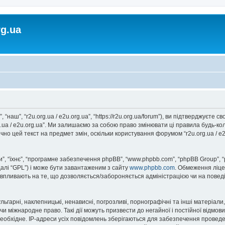
rg.ua
, “наш”, “r2u.org.ua / e2u.org.ua”, “https://r2u.org.ua/forum”), ви підтверджуєт
rg.ua / e2u.org.ua”. Ми залишаємо за собою право змінювати ці правила будь-ко
но цей текст на предмет змін, оскільки користування форумом “r2u.org.ua / e
, “їхнє”, “програмне забезпечення phpBB”, “www.phpbb.com”, “phpBB Group”, 
далі “GPL”) і може бути завантаженим з сайту
www.phpbb.com
. Обмеження ліце
не впливають на те, що дозволяється/забороняється адміністрацією чи на повед
ьгарні, наклепницькі, ненависні, погрозливі, порнографічні та інші матеріали,
” чи міжнародне право. Такі дії можуть призвести до негайної і постійної відм
еобхідне. IP-адреси усіх повідомлень зберігаються для забезпечення проведе