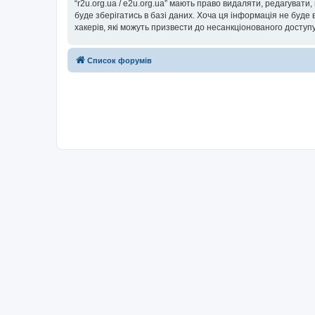
“r2u.org.ua / e2u.org.ua” мають право видаляти, редагувати
буде зберігатись в базі даних. Хоча ця інформація не буде ві
хакерів, які можуть призвести до несанкціонованого доступу
Список форумів