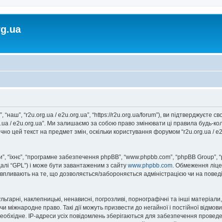
rg.ua
, “наш”, “r2u.org.ua / e2u.org.ua”, “https://r2u.org.ua/forum”), ви підтверджуєт
rg.ua / e2u.org.ua”. Ми залишаємо за собою право змінювати ці правила будь-ко
но цей текст на предмет змін, оскільки користування форумом “r2u.org.ua / e
, “їхнє”, “програмне забезпечення phpBB”, “www.phpbb.com”, “phpBB Group”, 
далі “GPL”) і може бути завантаженим з сайту
www.phpbb.com
. Обмеження ліце
не впливають на те, що дозволяється/забороняється адміністрацією чи на повед
ьгарні, наклепницькі, ненависні, погрозливі, порнографічні та інші матеріали,
” чи міжнародне право. Такі дії можуть призвести до негайної і постійної відм
еобхідне. IP-адреси усіх повідомлень зберігаються для забезпечення проведе