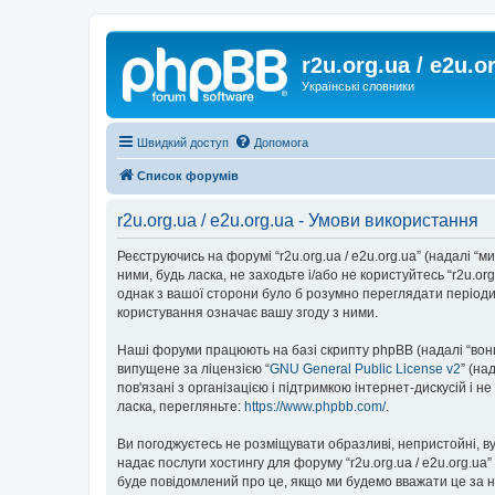
r2u.org.ua / e2u.o
Українські словники
Швидкий доступ
Допомога
Список форумів
r2u.org.ua / e2u.org.ua - Умови використання
Реєструючись на форумі “r2u.org.ua / e2u.org.ua” (надалі “ми”
ними, будь ласка, не заходьте і/або не користуйтесь “r2u.o
однак з вашої сторони було б розумно переглядати періодич
користування означає вашу згоду з ними.
Наші форуми працюють на базі скрипту phpBB (надалі “вони”
випущене за ліцензією “
GNU General Public License v2
” (на
пов'язані з організацією і підтримкою інтернет-дискусій і 
ласка, перегляньте:
https://www.phpbb.com/
.
Ви погоджуєтесь не розміщувати образливі, непристойні, вул
надає послуги хостингу для форуму “r2u.org.ua / e2u.org.ua
буде повідомлений про це, якщо ми будемо вважати це за н