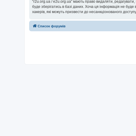
“r2u.org.ua / e2u.org.ua” мають право видаляти, редагувати
буде зберігатись в базі даних. Хоча ця інформація не буде ві
хакерів, які можуть призвести до несанкціонованого доступу
Список форумів