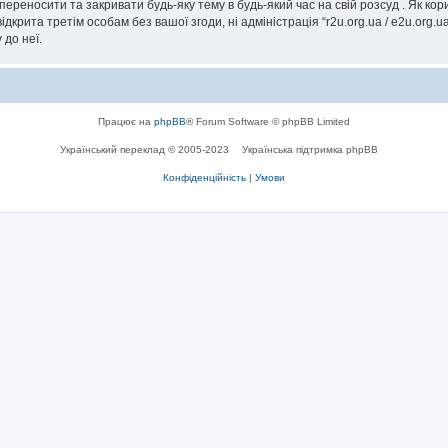
, переносити та закривати будь-яку тему в будь-який час на свій розсуд . Як к
дкрита третім особам без вашої згоди, ні адміністрація “r2u.org.ua / e2u.org.ua
 до неї.
Працює на
phpBB
® Forum Software © phpBB Limited
Український переклад © 2005-2023
Українська підтримка phpBB
Конфіденційність
|
Умови