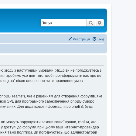
Пошук
Розширений по
Реєстрація
Вхід
е свою згоду з наступними умовами. Якщо ви не погоджуєтесь з
ли, і зробимо усе для того, щоб проінформувати вас про це,
2u.org.ua” після оновлення чи виправлення умов
“phpBB Teams”), яке є рішенням для створення форумів, яке
нзії GPL для програмного забезпечення phpBB суворо
інку в них. Для додаткової інформації про phpBB, будь
 які можуть порушувати закони вашої країни, країни, яка
ови у доступі до форуму, при цьому ваш інтернет-провайдер
ння такої політики. Ви погоджуєтесь, що адміністратори