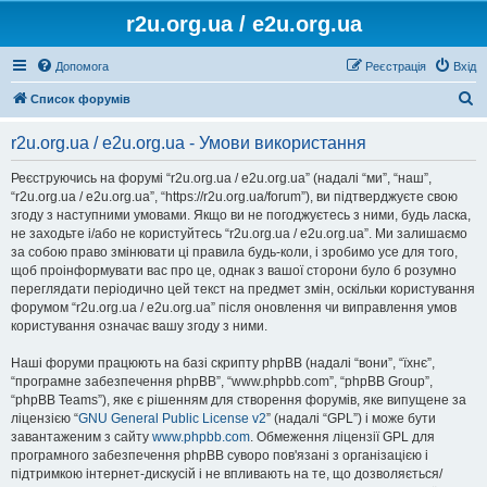
r2u.org.ua / e2u.org.ua
Допомога
Реєстрація
Вхід
П
Список форумів
о
r2u.org.ua / e2u.org.ua - Умови використання
ш
у
Реєструючись на форумі “r2u.org.ua / e2u.org.ua” (надалі “ми”, “наш”,
“r2u.org.ua / e2u.org.ua”, “https://r2u.org.ua/forum”), ви підтверджуєте свою
к
згоду з наступними умовами. Якщо ви не погоджуєтесь з ними, будь ласка,
не заходьте і/або не користуйтесь “r2u.org.ua / e2u.org.ua”. Ми залишаємо
за собою право змінювати ці правила будь-коли, і зробимо усе для того,
щоб проінформувати вас про це, однак з вашої сторони було б розумно
переглядати періодично цей текст на предмет змін, оскільки користування
форумом “r2u.org.ua / e2u.org.ua” після оновлення чи виправлення умов
користування означає вашу згоду з ними.
Наші форуми працюють на базі скрипту phpBB (надалі “вони”, “їхнє”,
“програмне забезпечення phpBB”, “www.phpbb.com”, “phpBB Group”,
“phpBB Teams”), яке є рішенням для створення форумів, яке випущене за
ліцензією “
GNU General Public License v2
” (надалі “GPL”) і може бути
завантаженим з сайту
www.phpbb.com
. Обмеження ліцензії GPL для
програмного забезпечення phpBB суворо пов'язані з організацією і
підтримкою інтернет-дискусій і не впливають на те, що дозволяється/