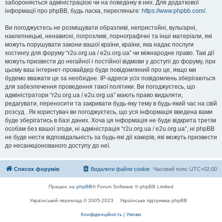
забороняється адміністрацією чи на поведінку в них. Для додаткової
інформації про phpBB, будь ласка, перегляньте:
https://www.phpbb.com/
.
Ви погоджуєтесь не розміщувати образливі, непристойні, вульгарні,
наклепницькі, ненависні, погрозливі, порнографічні та інші матеріали, які
можуть порушувати закони вашої країни, країни, яка надає послуги
хостингу для форуму “r2u.org.ua / e2u.org.ua” чи міжнародне право. Такі дії
можуть призвести до негайної і постійної відмови у доступі до форуму, при
цьому ваш інтернет-провайдер буде повідомлений про це, якщо ми
будемо вважати це за необхідне. IP-адреси усіх повідомлень зберігаються
для забезпечення проведення такої політики. Ви погоджуєтесь, що
адміністратори “r2u.org.ua / e2u.org.ua” мають право видаляти,
редагувати, переносити та закривати будь-яку тему в будь-який час на свій
розсуд . Як користувач ви погоджуєтесь, що уся інформація введена вами
буде зберігатись в базі даних. Хоча ця інформація не буде відкрита третім
особам без вашої згоди, ні адміністрація “r2u.org.ua / e2u.org.ua”, ні phpBB
не буде нести відповідальність за будь-які дії хакерів, які можуть призвести
до несанкціонованого доступу до неї.
Список форумів
Видалити файли cookie
Часовий пояс
UTC+02:00
Працює на
phpBB
® Forum Software © phpBB Limited
Український переклад © 2005-2023
Українська підтримка phpBB
Конфіденційність
|
Умови